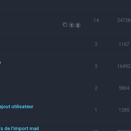
14
24728
1
2
2
1167
D
5
16492
2
5804
jout utilisateur
1
1285
s de l'import mail