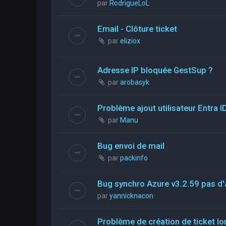
par
RodrigueLoL
Email - Clôture ticket
par
eliziox
Adresse IP bloquée GestSup ?
par
arobasyk
Problème ajout utilisateur Entra I
par
Manu
Bug envoi de mail
par
packinfo
Bug synchro Azure v3.2.59 pas d'a
par
yannicknacon
Problème de création de ticket lor