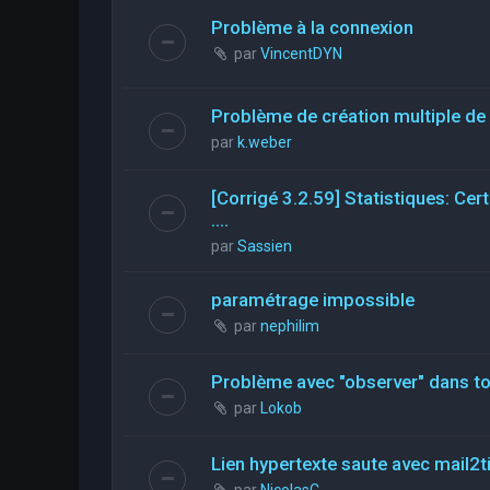
Problème à la connexion
par
VincentDYN
Problème de création multiple de 
par
k.weber
[Corrigé 3.2.59] Statistiques: Ce
....
par
Sassien
paramétrage impossible
par
nephilim
Problème avec "observer" dans tou
par
Lokob
Lien hypertexte saute avec mail2t