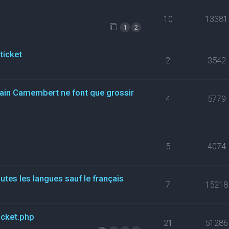
10
13381
1
2
ticket
2
3542
rtain Camembert ne font que grossir
4
5779
5
4074
tes les langues sauf le français
7
15218
icket.php
21
51286