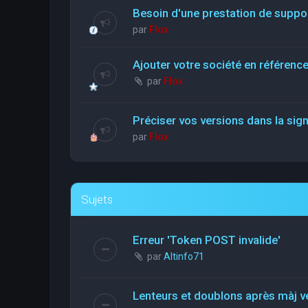
Besoin d'une prestation de suppo
par
Flox
Ajouter votre société en référen
par
Flox
Préciser vos versions dans la sig
par
Flox
Sujets
Erreur 'Token POST invalide'
par
Altinfo71
Lenteurs et doublons après màj v