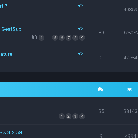
rt ?
1
40359
ce GestSup
89
97803
…
1
5
6
7
8
9
nature
0
47584
35
38143
1
2
3
4
ers 3.2.58
9
4994