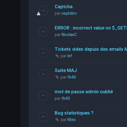
Captcha
par
nephilim
ERROR : incorrect value on $_GET
par
NicolasC
Tickets vides depuis des emails 
par
lef
Suite MAJ
par
fb40
mot de passe admin oublié
par
fb40
Bug statistiques ?
par
Ntex