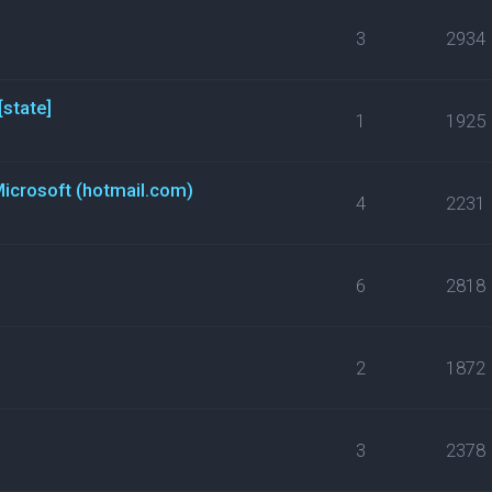
3
2934
[state]
1
1925
Microsoft (hotmail.com)
4
2231
6
2818
2
1872
3
2378