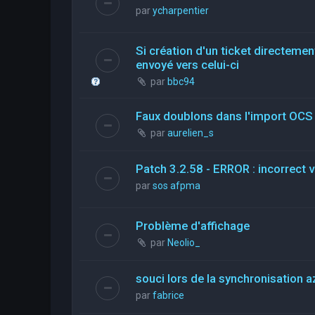
par
ycharpentier
Si création d'un ticket directemen
envoyé vers celui-ci
par
bbc94
Faux doublons dans l'import OCS
par
aurelien_s
Patch 3.2.58 - ERROR : incorrect 
par
sos afpma
Problème d'affichage
par
Neolio_
souci lors de la synchronisation a
par
fabrice