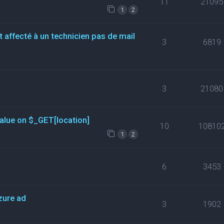
11
21095
1
2
t affecté à un technicien pas de mail
3
6819
3
21080
value on $_GET[location]
10
10810
1
2
6
3453
zure ad
3
1902