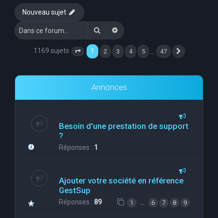
Nouveau sujet
Rechercher
Recherche avancée
1169 sujets
1
…
2
3
4
5
47
Page
1
sur
47
Suivante
Annonces
Besoin d'une prestation de support
?
Réponses :
1
Ajouter votre société en référence
GestSup
Réponses :
89
…
1
6
7
8
9