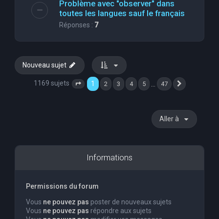
Problème avec "observer" dans
toutes les langues sauf le français
Réponses :
7
Nouveau sujet
1169 sujets
1
…
2
3
4
5
47
Page
1
sur
47
Suivante
Aller à
Informations
Permissions du forum
Vous
ne pouvez pas
poster de nouveaux sujets
Vous
ne pouvez pas
répondre aux sujets