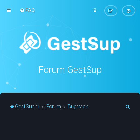
FAQ
Forum GestSup
R
GestSup.fr
Forum
Bugtrack
e
c
h