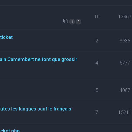
10
13367
1
2
ticket
2
3536
rtain Camembert ne font que grossir
4
5777
5
4067
tes les langues sauf le français
7
15211
icket.php