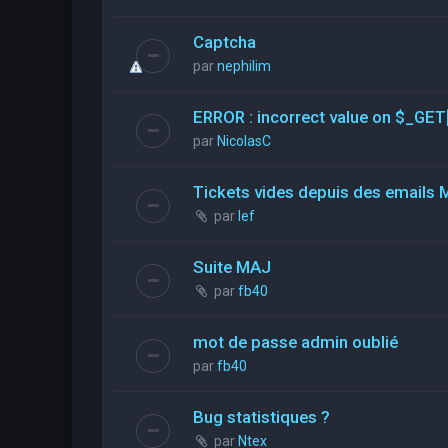
Captcha
par
nephilim
ERROR : incorrect value on $_GET
par
NicolasC
Tickets vides depuis des emails 
par
lef
Suite MAJ
par
fb40
mot de passe admin oublié
par
fb40
Bug statistiques ?
par
Ntex