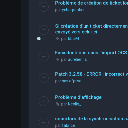
Problème de création de ticket lor
par
ycharpentier
Si création d'un ticket directemen
envoyé vers celui-ci
par
bbc94
Faux doublons dans l'import OCS
par
aurelien_s
Patch 3.2.58 - ERROR : incorrect 
par
sos afpma
Problème d'affichage
par
Neolio_
souci lors de la synchronisation a
par
fabrice