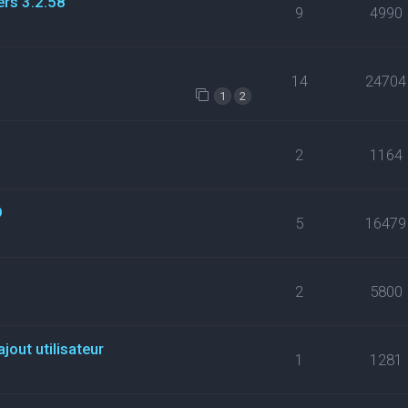
ers 3.2.58
9
4990
14
24704
1
2
2
1164
D
5
16479
2
5800
jout utilisateur
1
1281