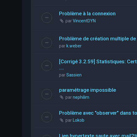
Problème à la connexion
par
VincentDYN
Problème de création multiple de 
par
k.weber
[Corrigé 3.2.59] Statistiques: Ce
....
par
Sassien
paramétrage impossible
par
nephilim
Problème avec "observer" dans tou
par
Lokob
Lien hypertexte saute avec mail2t