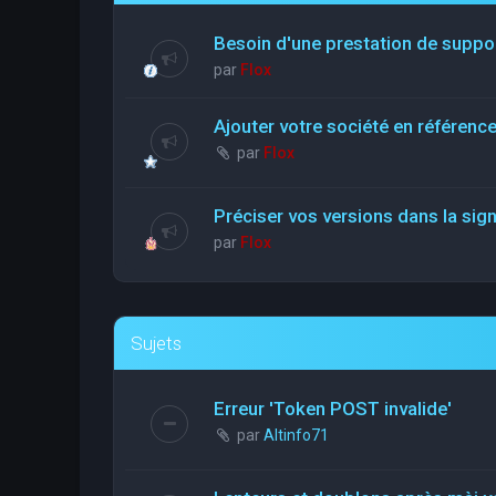
Besoin d'une prestation de suppo
par
Flox
Ajouter votre société en référen
par
Flox
Préciser vos versions dans la sig
par
Flox
Sujets
Erreur 'Token POST invalide'
par
Altinfo71