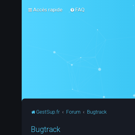
Accès rapide
FAQ
GestSup.fr
Forum
Bugtrack
Bugtrack