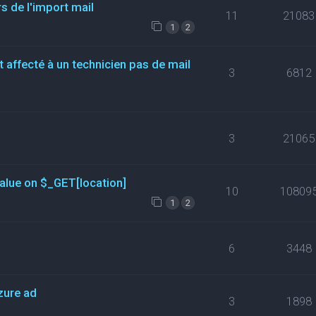
s de l'import mail
11
21083
1
2
t affecté à un technicien pas de mail
3
6812
3
21065
value on $_GET[location]
10
10809
1
2
6
3448
zure ad
3
1898