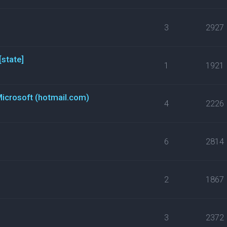
3
2927
[state]
1
1921
Microsoft (hotmail.com)
4
2226
6
2814
2
1867
3
2372