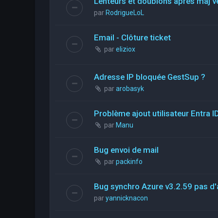
Lenteurs et doublons après màj v
par
RodrigueLoL
Email - Clôture ticket
par
eliziox
Adresse IP bloquée GestSup ?
par
arobasyk
Problème ajout utilisateur Entra I
par
Manu
Bug envoi de mail
par
packinfo
Bug synchro Azure v3.2.59 pas d'a
par
yannicknacon