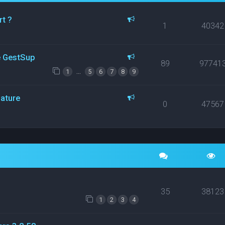
rt ?
1
40342
ce GestSup
89
97741
…
1
5
6
7
8
9
nature
0
47567
35
38123
1
2
3
4