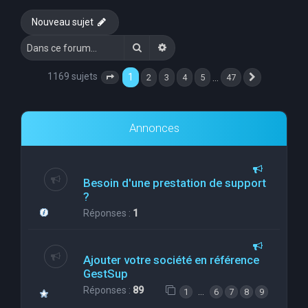
e
Nouveau sujet
r
Rechercher
Recherche avancée
c
h
1169 sujets
1
…
2
3
4
5
47
Page
1
sur
47
Suivante
e
r
Annonces
Besoin d'une prestation de support
?
Réponses :
1
Ajouter votre société en référence
GestSup
Réponses :
89
…
1
6
7
8
9