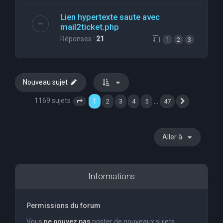
Lien hypertexte saute avec
mail2ticket.php
Réponses :
21
1
2
3
Nouveau sujet
1169 sujets
1
…
2
3
4
5
47
Page
1
sur
47
Suivante
Aller à
Informations
Permissions du forum
Vous
ne pouvez pas
poster de nouveaux sujets