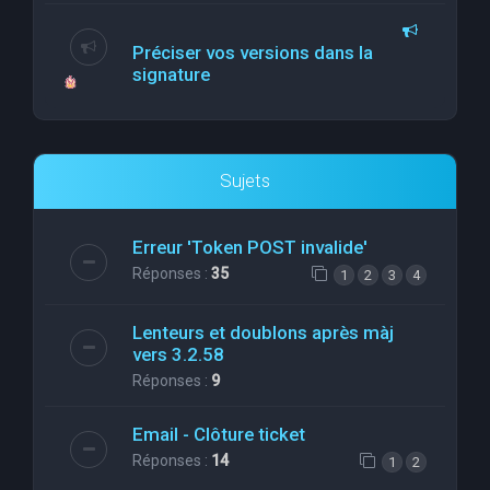
Préciser vos versions dans la
signature
Sujets
Erreur 'Token POST invalide'
Réponses :
35
1
2
3
4
Lenteurs et doublons après màj
vers 3.2.58
Réponses :
9
Email - Clôture ticket
Réponses :
14
1
2