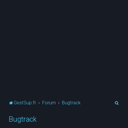
R
GestSup.fr
Forum
Bugtrack
e
Bugtrack
c
h