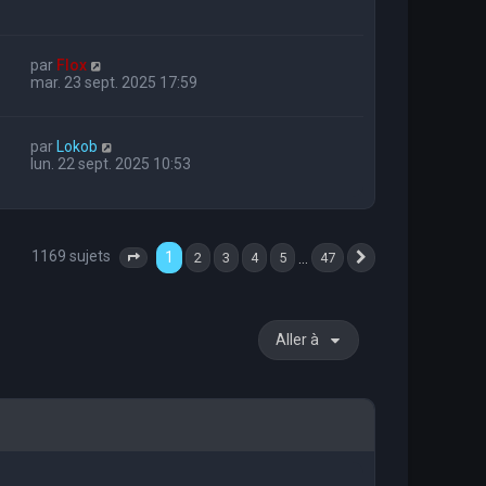
par
Flox
mar. 23 sept. 2025 17:59
par
Lokob
lun. 22 sept. 2025 10:53
1169 sujets
1
…
2
3
4
5
47
Page
1
sur
47
Suivante
Aller à