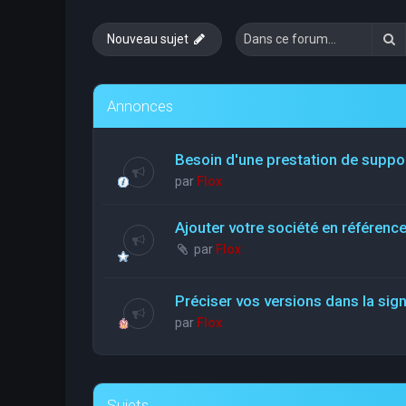
R
Nouveau sujet
Annonces
Besoin d'une prestation de suppo
par
Flox
Ajouter votre société en référen
par
Flox
Préciser vos versions dans la sig
par
Flox
Sujets