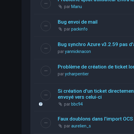
par
Manu
Bug envoi de mail
par
packinfo
Bug synchro Azure v3.2.59 pas d'a
par
yannicknacon
Problème de création de ticket lor
par
ycharpentier
Si création d'un ticket directemen
envoyé vers celui-ci
par
bbc94
Faux doublons dans l'import OCS
par
aurelien_s