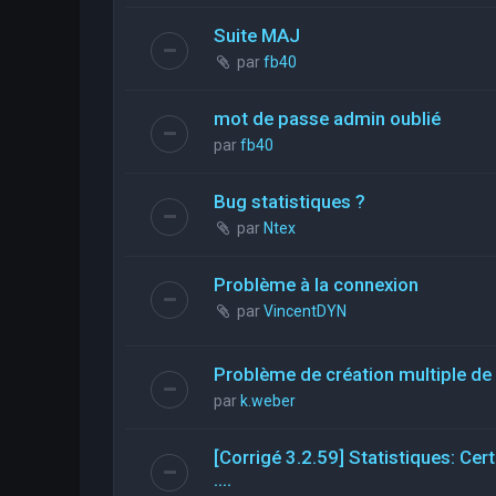
Suite MAJ
par
fb40
mot de passe admin oublié
par
fb40
Bug statistiques ?
par
Ntex
Problème à la connexion
par
VincentDYN
Problème de création multiple de 
par
k.weber
[Corrigé 3.2.59] Statistiques: Ce
....