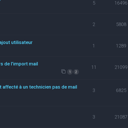
5
16496
2
5808
jout utilisateur
1
1289
s de l'import mail
11
21099
1
2
t affecté à un technicien pas de mail
3
6825
3
21087