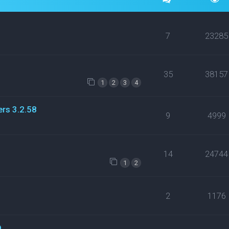
7
23285
35
38157
1
2
3
4
ers 3.2.58
9
4999
14
24744
1
2
2
1176
D