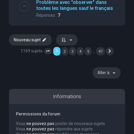
Problème avec "observer" dans
toutes les langues sauf le français
Réponses :
7
Nouveau sujet
1169 sujets
1
…
2
3
4
5
47
Page
1
sur
47
Suivante
Aller à
Informations
Permissions du forum
Vous
ne pouvez pas
poster de nouveaux sujets
Vous
ne pouvez pas
répondre aux sujets