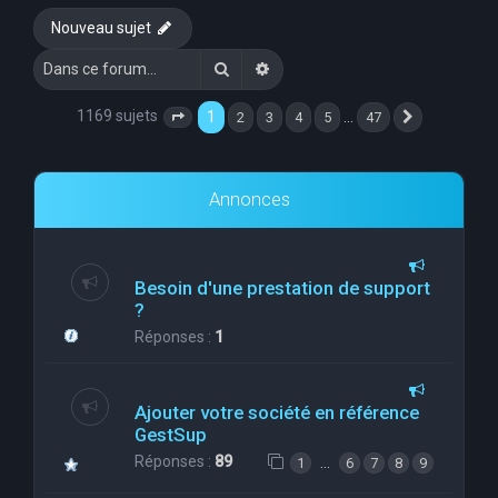
Nouveau sujet
Rechercher
Recherche avancée
1169 sujets
1
…
2
3
4
5
47
Page
1
sur
47
Suivante
Annonces
Besoin d'une prestation de support
?
Réponses :
1
Ajouter votre société en référence
GestSup
Réponses :
89
…
1
6
7
8
9