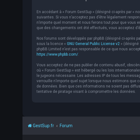
En accédant à « Forum GestSup » (désigné ci-après par « nou
suivantes. Si vous n’acceptez pas d’être légalement respons
n’importe quel moment et nous ferons tout pour que vous en 
que des changements ont été effectués, vous acceptez d’êt
Nos forums sont développés par phpBB (désigné ci-après par « 
sous la licence «
GNU General Public License v2
» (désigné 
phpBB Limited n’est pas responsable de ce que nous accept
https://www.phpbb.com/
.
Vous acceptez de ne pas publier de contenu abusif, obscène,
où « Forum GestSup » est hébergé ou les lois internationale
le jugeons nécessaire. Les adresses IP de tous les messag
verrouille n’importe quel sujet lorsque nous estimons que
de données. Bien que ces informations ne soient pas diffu
tentative de piratage visant à compromettre les données.
GestSup.fr
Forum