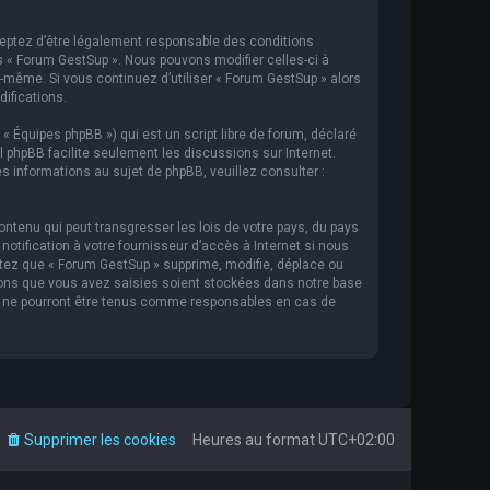
cceptez d’être légalement responsable des conditions
s « Forum GestSup ». Nous pouvons modifier celles-ci à
s-même. Si vous continuez d’utiliser « Forum GestSup » alors
ifications.
 « Équipes phpBB ») qui est un script libre de forum, déclaré
iel phpBB facilite seulement les discussions sur Internet.
informations au sujet de phpBB, veuillez consulter :
ntenu qui peut transgresser les lois de votre pays, du pays
tification à votre fournisseur d’accès à Internet si nous
tez que « Forum GestSup » supprime, modifie, déplace ou
ions que vous avez saisies soient stockées dans notre base
BB ne pourront être tenus comme responsables en cas de
Supprimer les cookies
Heures au format
UTC+02:00