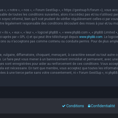
s », « notre », « nos », « Forum GestSup », « https://gestsup.fr/forum »), vous a
able de toutes les conditions suivantes, alors n’accédez pas et/ou n’utilisez pa
soyez informé, bien qu’il soit prudent de vérifier régulièrement celles-ci par vou
re légalement responsable des conditions découlant des mises à jour et/ou mod
ils », « eux », « leur », « logiciel phpBB », « www.phpbb.com », « phpBB Limited »,
ci-après par « GPL ») et qui peut être téléchargé depuis
www.phpbb.com
. Le logic
ons ou n’acceptons pas comme contenu ou conduite permis. Pour de plus amples 
 vulgaire, diffamatoire, choquant, menaçant, à caractère sexuel ou tout autre co
s. Le faire peut vous mener à un bannissement immédiat et permanent, avec une no
es sont enregistrées pour aider au renforcement de ces conditions. Vous accep
 cela est nécessaire. En tant que membre, vous acceptez que toutes les informat
sées à une tierce partie sans votre consentement, ni « Forum GestSup », ni php
Conditions
Confidentialité