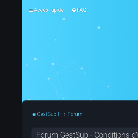
Accès rapide
FAQ
GestSup.fr
Forum
Forum GestSup - Conditions d’u