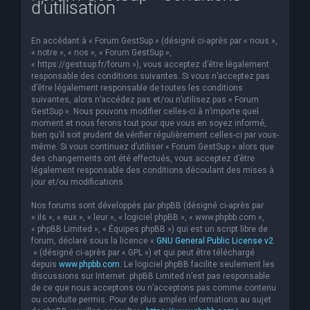
d’utilisation
e
r
En accédant à « Forum GestSup » (désigné ci-après par « nous »,
c
« notre », « nos », « Forum GestSup »,
« https://gestsup.fr/forum »), vous acceptez d’être légalement
h
responsable des conditions suivantes. Si vous n’acceptez pas
d’être légalement responsable de toutes les conditions
e
suivantes, alors n’accédez pas et/ou n’utilisez pas « Forum
r
GestSup ». Nous pouvons modifier celles-ci à n’importe quel
moment et nous ferons tout pour que vous en soyez informé,
bien qu’il soit prudent de vérifier régulièrement celles-ci par vous-
même. Si vous continuez d’utiliser « Forum GestSup » alors que
des changements ont été effectués, vous acceptez d’être
légalement responsable des conditions découlant des mises à
jour et/ou modifications.
Nos forums sont développés par phpBB (désigné ci-après par
« ils », « eux », « leur », « logiciel phpBB », « www.phpbb.com »,
« phpBB Limited », « Équipes phpBB ») qui est un script libre de
forum, déclaré sous la licence «
GNU General Public License v2
» (désigné ci-après par « GPL ») et qui peut être téléchargé
depuis
www.phpbb.com
. Le logiciel phpBB facilite seulement les
discussions sur Internet. phpBB Limited n’est pas responsable
de ce que nous acceptons ou n’acceptons pas comme contenu
ou conduite permis. Pour de plus amples informations au sujet