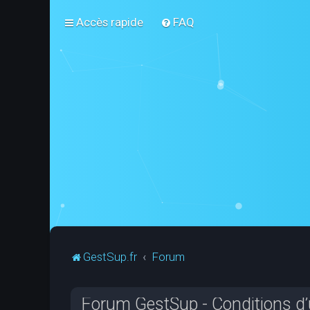
Accès rapide
FAQ
GestSup.fr
Forum
Forum GestSup - Conditions d’u