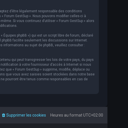
cceptez d’être légalement responsable des conditions
s « Forum GestSup ». Nous pouvons modifier celles-ci à
s-même. Si vous continuez d’utiliser « Forum GestSup » alors
ifications.
 « Équipes phpBB ») qui est un script libre de forum, déclaré
iel phpBB facilite seulement les discussions sur Internet.
informations au sujet de phpBB, veuillez consulter :
ntenu qui peut transgresser les lois de votre pays, du pays
tification à votre fournisseur d’accès à Internet si nous
tez que « Forum GestSup » supprime, modifie, déplace ou
ions que vous avez saisies soient stockées dans notre base
BB ne pourront être tenus comme responsables en cas de
Supprimer les cookies
Heures au format
UTC+02:00