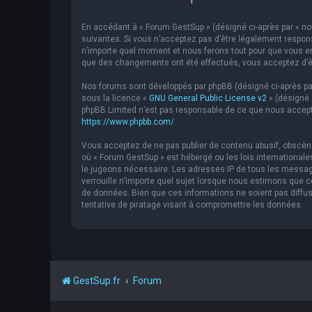
En accédant à « Forum GestSup » (désigné ci-après par « nou
suivantes. Si vous n’acceptez pas d’être légalement respons
n’importe quel moment et nous ferons tout pour que vous en 
que des changements ont été effectués, vous acceptez d’êt
Nos forums sont développés par phpBB (désigné ci-après par « 
sous la licence «
GNU General Public License v2
» (désigné 
phpBB Limited n’est pas responsable de ce que nous accept
https://www.phpbb.com/
.
Vous acceptez de ne pas publier de contenu abusif, obscène,
où « Forum GestSup » est hébergé ou les lois internationale
le jugeons nécessaire. Les adresses IP de tous les messag
verrouille n’importe quel sujet lorsque nous estimons que
de données. Bien que ces informations ne soient pas diffu
tentative de piratage visant à compromettre les données.
GestSup.fr
Forum