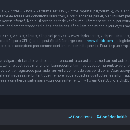
s », « notre », « nos », « Forum GestSup », « https://gestsup.fr/forum »), vous a
able de toutes les conditions suivantes, alors n’accédez pas et/ou n’utilisez pa
soyez informé, bien qu’il soit prudent de vérifier régulièrement celles-ci par vou
re légalement responsable des conditions découlant des mises à jour et/ou mod
ils », « eux », « leur », « logiciel phpBB », « www.phpbb.com », « phpBB Limited »,
ci-après par « GPL ») et qui peut être téléchargé depuis
www.phpbb.com
. Le logic
ons ou n’acceptons pas comme contenu ou conduite permis. Pour de plus amples 
 vulgaire, diffamatoire, choquant, menaçant, à caractère sexuel ou tout autre co
s. Le faire peut vous mener à un bannissement immédiat et permanent, avec une no
es sont enregistrées pour aider au renforcement de ces conditions. Vous accep
 cela est nécessaire. En tant que membre, vous acceptez que toutes les informat
sées à une tierce partie sans votre consentement, ni « Forum GestSup », ni php
Conditions
Confidentialité