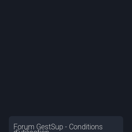
e
r
c
h
e
r
Forum GestSup - Conditions