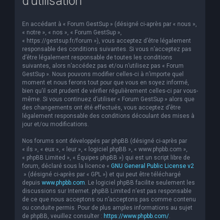
d’utilisation
En accédant à « Forum GestSup » (désigné ci-après par « nous »,
« notre », « nos », « Forum GestSup »,
« https://gestsup.fr/forum »), vous acceptez d’être légalement
responsable des conditions suivantes. Si vous n’acceptez pas
d’être légalement responsable de toutes les conditions
suivantes, alors n’accédez pas et/ou n’utilisez pas « Forum
GestSup ». Nous pouvons modifier celles-ci à n’importe quel
moment et nous ferons tout pour que vous en soyez informé,
bien qu’il soit prudent de vérifier régulièrement celles-ci par vous-
même. Si vous continuez d’utiliser « Forum GestSup » alors que
des changements ont été effectués, vous acceptez d’être
légalement responsable des conditions découlant des mises à
jour et/ou modifications.
Nos forums sont développés par phpBB (désigné ci-après par
« ils », « eux », « leur », « logiciel phpBB », « www.phpbb.com »,
« phpBB Limited », « Équipes phpBB ») qui est un script libre de
forum, déclaré sous la licence «
GNU General Public License v2
» (désigné ci-après par « GPL ») et qui peut être téléchargé
depuis
www.phpbb.com
. Le logiciel phpBB facilite seulement les
discussions sur Internet. phpBB Limited n’est pas responsable
de ce que nous acceptons ou n’acceptons pas comme contenu
ou conduite permis. Pour de plus amples informations au sujet
de phpBB, veuillez consulter :
https://www.phpbb.com/
.