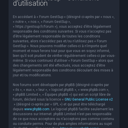
d’utilisation
e
r
En accédant à « Forum GestSup » (désigné ci-après par « nous »,
c
« notre », « nos », « Forum GestSup »,
« https://gestsup.fr/forum »), vous acceptez d’être légalement
h
responsable des conditions suivantes. Si vous n’acceptez pas
d’être légalement responsable de toutes les conditions
e
suivantes, alors n’accédez pas et/ou n’utilisez pas « Forum
r
GestSup ». Nous pouvons modifier celles-ci à n’importe quel
moment et nous ferons tout pour que vous en soyez informé,
bien qu’il soit prudent de vérifier régulièrement celles-ci par vous-
même. Si vous continuez d’utiliser « Forum GestSup » alors que
des changements ont été effectués, vous acceptez d’être
légalement responsable des conditions découlant des mises à
jour et/ou modifications.
Nos forums sont développés par phpBB (désigné ci-après par
« ils », « eux », « leur », « logiciel phpBB », « www.phpbb.com »,
« phpBB Limited », « Équipes phpBB ») qui est un script libre de
forum, déclaré sous la licence «
GNU General Public License v2
» (désigné ci-après par « GPL ») et qui peut être téléchargé
depuis
www.phpbb.com
. Le logiciel phpBB facilite seulement les
discussions sur Internet. phpBB Limited n’est pas responsable
de ce que nous acceptons ou n’acceptons pas comme contenu
ou conduite permis. Pour de plus amples informations au sujet