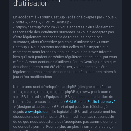
d’utilisation
e
r
En accédant à « Forum GestSup » (désigné ci-après par « nous »,
c
« notre », « nos », « Forum GestSup »,
« https://gestsup.fr/forum »), vous acceptez d’être légalement
h
responsable des conditions suivantes. Si vous n’acceptez pas
d’être légalement responsable de toutes les conditions
e
suivantes, alors n’accédez pas et/ou n’utilisez pas « Forum
r
GestSup ». Nous pouvons modifier celles-ci à n’importe quel
moment et nous ferons tout pour que vous en soyez informé,
bien qu’il soit prudent de vérifier régulièrement celles-ci par vous-
même. Si vous continuez d’utiliser « Forum GestSup » alors que
des changements ont été effectués, vous acceptez d’être
légalement responsable des conditions découlant des mises à
jour et/ou modifications.
Nos forums sont développés par phpBB (désigné ci-après par
« ils », « eux », « leur », « logiciel phpBB », « www.phpbb.com »,
« phpBB Limited », « Équipes phpBB ») qui est un script libre de
forum, déclaré sous la licence «
GNU General Public License v2
» (désigné ci-après par « GPL ») et qui peut être téléchargé
depuis
www.phpbb.com
. Le logiciel phpBB facilite seulement les
discussions sur Internet. phpBB Limited n’est pas responsable
de ce que nous acceptons ou n’acceptons pas comme contenu
ou conduite permis. Pour de plus amples informations au sujet