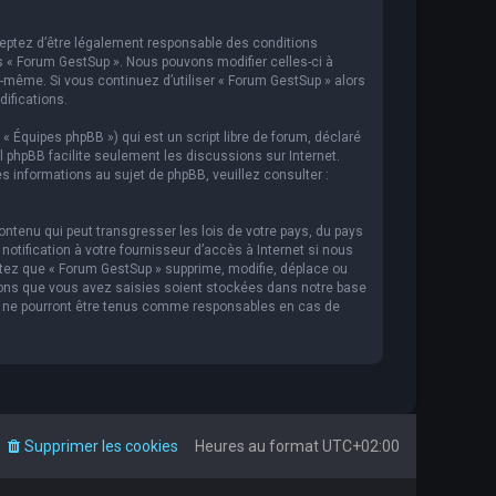
cceptez d’être légalement responsable des conditions
s « Forum GestSup ». Nous pouvons modifier celles-ci à
s-même. Si vous continuez d’utiliser « Forum GestSup » alors
ifications.
 « Équipes phpBB ») qui est un script libre de forum, déclaré
iel phpBB facilite seulement les discussions sur Internet.
informations au sujet de phpBB, veuillez consulter :
ntenu qui peut transgresser les lois de votre pays, du pays
tification à votre fournisseur d’accès à Internet si nous
tez que « Forum GestSup » supprime, modifie, déplace ou
ions que vous avez saisies soient stockées dans notre base
BB ne pourront être tenus comme responsables en cas de
Supprimer les cookies
Heures au format
UTC+02:00