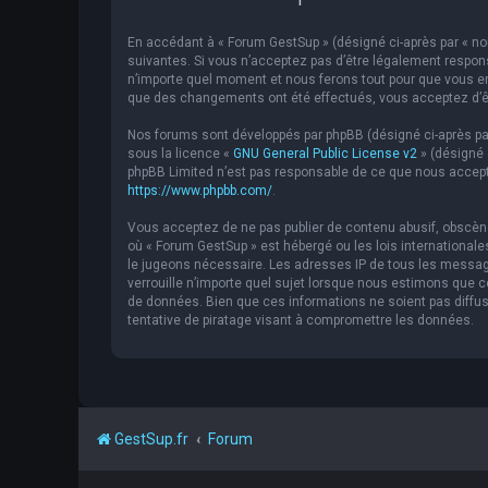
En accédant à « Forum GestSup » (désigné ci-après par « nou
suivantes. Si vous n’acceptez pas d’être légalement respons
n’importe quel moment et nous ferons tout pour que vous en 
que des changements ont été effectués, vous acceptez d’êt
Nos forums sont développés par phpBB (désigné ci-après par « 
sous la licence «
GNU General Public License v2
» (désigné 
phpBB Limited n’est pas responsable de ce que nous accept
https://www.phpbb.com/
.
Vous acceptez de ne pas publier de contenu abusif, obscène,
où « Forum GestSup » est hébergé ou les lois internationale
le jugeons nécessaire. Les adresses IP de tous les messag
verrouille n’importe quel sujet lorsque nous estimons que
de données. Bien que ces informations ne soient pas diffu
tentative de piratage visant à compromettre les données.
GestSup.fr
Forum