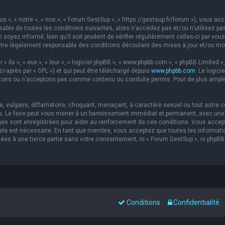
s », « notre », « nos », « Forum GestSup », « https://gestsup.fr/forum »), vous a
able de toutes les conditions suivantes, alors n’accédez pas et/ou n’utilisez pa
soyez informé, bien qu’il soit prudent de vérifier régulièrement celles-ci par vou
re légalement responsable des conditions découlant des mises à jour et/ou mod
ils », « eux », « leur », « logiciel phpBB », « www.phpbb.com », « phpBB Limited »,
ci-après par « GPL ») et qui peut être téléchargé depuis
www.phpbb.com
. Le logic
ons ou n’acceptons pas comme contenu ou conduite permis. Pour de plus amples 
 vulgaire, diffamatoire, choquant, menaçant, à caractère sexuel ou tout autre co
s. Le faire peut vous mener à un bannissement immédiat et permanent, avec une no
es sont enregistrées pour aider au renforcement de ces conditions. Vous accep
 cela est nécessaire. En tant que membre, vous acceptez que toutes les informat
sées à une tierce partie sans votre consentement, ni « Forum GestSup », ni php
Conditions
Confidentialité