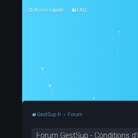
Accès rapide
FAQ
GestSup.fr
Forum
Forum GestSup - Conditions d’u