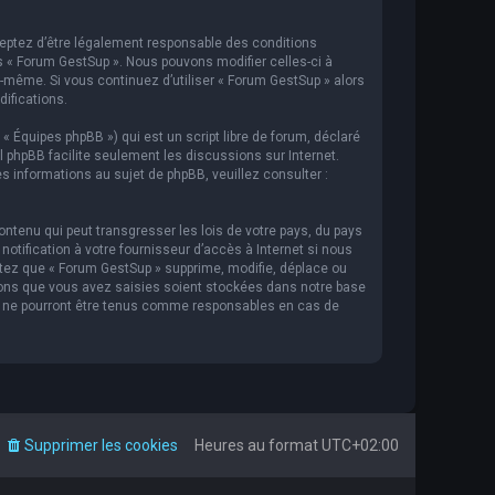
cceptez d’être légalement responsable des conditions
s « Forum GestSup ». Nous pouvons modifier celles-ci à
s-même. Si vous continuez d’utiliser « Forum GestSup » alors
ifications.
 « Équipes phpBB ») qui est un script libre de forum, déclaré
iel phpBB facilite seulement les discussions sur Internet.
informations au sujet de phpBB, veuillez consulter :
ntenu qui peut transgresser les lois de votre pays, du pays
tification à votre fournisseur d’accès à Internet si nous
tez que « Forum GestSup » supprime, modifie, déplace ou
ions que vous avez saisies soient stockées dans notre base
BB ne pourront être tenus comme responsables en cas de
Supprimer les cookies
Heures au format
UTC+02:00