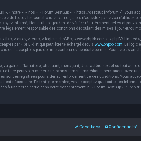
s », « notre », « nos », « Forum GestSup », « https://gestsup.fr/forum »), vous a
able de toutes les conditions suivantes, alors n’accédez pas et/ou n’utilisez pa
soyez informé, bien qu’il soit prudent de vérifier régulièrement celles-ci par vou
re légalement responsable des conditions découlant des mises à jour et/ou mod
ils », « eux », « leur », « logiciel phpBB », « www.phpbb.com », « phpBB Limited »,
ci-après par « GPL ») et qui peut être téléchargé depuis
www.phpbb.com
. Le logic
ons ou n’acceptons pas comme contenu ou conduite permis. Pour de plus amples 
 vulgaire, diffamatoire, choquant, menaçant, à caractère sexuel ou tout autre co
s. Le faire peut vous mener à un bannissement immédiat et permanent, avec une no
es sont enregistrées pour aider au renforcement de ces conditions. Vous accep
 cela est nécessaire. En tant que membre, vous acceptez que toutes les informat
sées à une tierce partie sans votre consentement, ni « Forum GestSup », ni php
Conditions
Confidentialité