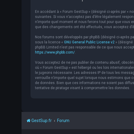
En accédant à « Forum GestSup » (désigné ci-après par « nou
suivantes. Si vous n’acceptez pas d’être légalement respons
n’importe quel moment et nous ferons tout pour que vous en 
que des changements ont été effectués, vous acceptez d’êt
Nos forums sont développés par phpBB (désigné ci-après par « 
sous la licence «
GNU General Public License v2
» (désigné 
phpBB Limited n’est pas responsable de ce que nous accept
https://www.phpbb.com/
.
Vous acceptez de ne pas publier de contenu abusif, obscène,
où « Forum GestSup » est hébergé ou les lois internationale
le jugeons nécessaire. Les adresses IP de tous les messag
verrouille n’importe quel sujet lorsque nous estimons que
de données. Bien que ces informations ne soient pas diffu
tentative de piratage visant à compromettre les données.
GestSup.fr
Forum