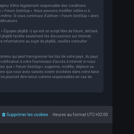
cceptez d’être légalement responsable des conditions
s « Forum GestSup ». Nous pouvons modifier celles-ci à
s-même. Si vous continuez d’utiliser « Forum GestSup » alors
ifications.
 « Équipes phpBB ») qui est un script libre de forum, déclaré
iel phpBB facilite seulement les discussions sur Internet.
informations au sujet de phpBB, veuillez consulter :
ntenu qui peut transgresser les lois de votre pays, du pays
tification à votre fournisseur d’accès à Internet si nous
tez que « Forum GestSup » supprime, modifie, déplace ou
ions que vous avez saisies soient stockées dans notre base
BB ne pourront être tenus comme responsables en cas de
Supprimer les cookies
Heures au format
UTC+02:00