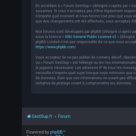
En accédant à « Forum GestSup » (désigné ci-après par « nou
suivantes. Si vous n’acceptez pas d’être légalement respons
n’importe quel moment et nous ferons tout pour que vous en 
que des changements ont été effectués, vous acceptez d’êt
Nos forums sont développés par phpBB (désigné ci-après par « 
sous la licence «
GNU General Public License v2
» (désigné 
phpBB Limited n’est pas responsable de ce que nous accept
https://www.phpbb.com/
.
Vous acceptez de ne pas publier de contenu abusif, obscène,
où « Forum GestSup » est hébergé ou les lois internationale
le jugeons nécessaire. Les adresses IP de tous les messag
verrouille n’importe quel sujet lorsque nous estimons que
de données. Bien que ces informations ne soient pas diffu
tentative de piratage visant à compromettre les données.
GestSup.fr
Forum
Powered by
phpBB
™