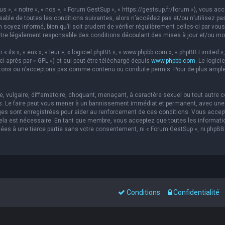
s », « notre », « nos », « Forum GestSup », « https://gestsup.fr/forum »), vous a
able de toutes les conditions suivantes, alors n’accédez pas et/ou n’utilisez pa
soyez informé, bien qu’il soit prudent de vérifier régulièrement celles-ci par vou
re légalement responsable des conditions découlant des mises à jour et/ou mod
ils », « eux », « leur », « logiciel phpBB », « www.phpbb.com », « phpBB Limited »,
ci-après par « GPL ») et qui peut être téléchargé depuis
www.phpbb.com
. Le logic
ons ou n’acceptons pas comme contenu ou conduite permis. Pour de plus amples 
 vulgaire, diffamatoire, choquant, menaçant, à caractère sexuel ou tout autre co
s. Le faire peut vous mener à un bannissement immédiat et permanent, avec une no
es sont enregistrées pour aider au renforcement de ces conditions. Vous accep
 cela est nécessaire. En tant que membre, vous acceptez que toutes les informat
sées à une tierce partie sans votre consentement, ni « Forum GestSup », ni php
Conditions
Confidentialité