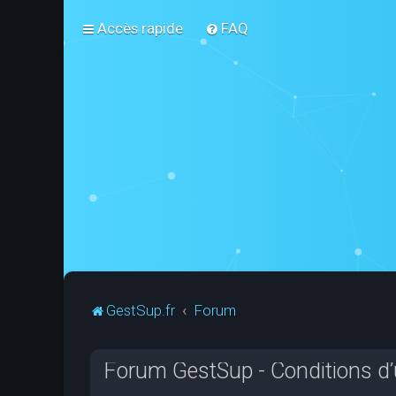
Accès rapide
FAQ
GestSup.fr
Forum
Forum GestSup - Conditions d’u