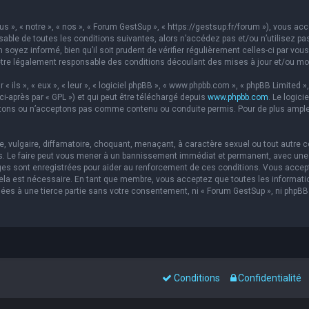
s », « notre », « nos », « Forum GestSup », « https://gestsup.fr/forum »), vous a
able de toutes les conditions suivantes, alors n’accédez pas et/ou n’utilisez pa
soyez informé, bien qu’il soit prudent de vérifier régulièrement celles-ci par vou
re légalement responsable des conditions découlant des mises à jour et/ou mod
ils », « eux », « leur », « logiciel phpBB », « www.phpbb.com », « phpBB Limited »,
ci-après par « GPL ») et qui peut être téléchargé depuis
www.phpbb.com
. Le logic
ons ou n’acceptons pas comme contenu ou conduite permis. Pour de plus amples 
 vulgaire, diffamatoire, choquant, menaçant, à caractère sexuel ou tout autre co
s. Le faire peut vous mener à un bannissement immédiat et permanent, avec une no
es sont enregistrées pour aider au renforcement de ces conditions. Vous accep
 cela est nécessaire. En tant que membre, vous acceptez que toutes les informat
sées à une tierce partie sans votre consentement, ni « Forum GestSup », ni php
Conditions
Confidentialité