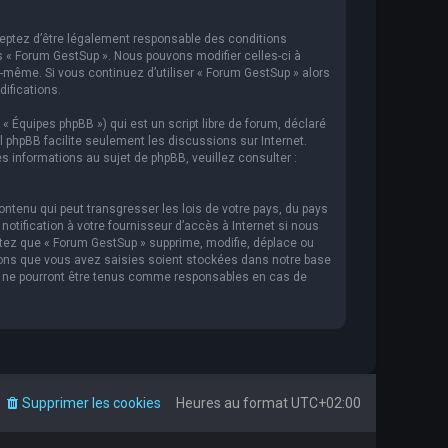
cceptez d’être légalement responsable des conditions
s « Forum GestSup ». Nous pouvons modifier celles-ci à
s-même. Si vous continuez d’utiliser « Forum GestSup » alors
ifications.
 « Équipes phpBB ») qui est un script libre de forum, déclaré
iel phpBB facilite seulement les discussions sur Internet.
informations au sujet de phpBB, veuillez consulter :
ntenu qui peut transgresser les lois de votre pays, du pays
tification à votre fournisseur d’accès à Internet si nous
tez que « Forum GestSup » supprime, modifie, déplace ou
ions que vous avez saisies soient stockées dans notre base
BB ne pourront être tenus comme responsables en cas de
Supprimer les cookies
Heures au format
UTC+02:00