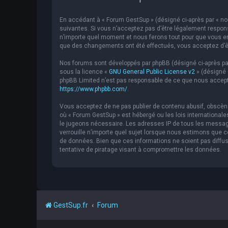
En accédant à « Forum GestSup » (désigné ci-après par « nou
suivantes. Si vous n’acceptez pas d’être légalement respons
n’importe quel moment et nous ferons tout pour que vous en 
que des changements ont été effectués, vous acceptez d’êt
Nos forums sont développés par phpBB (désigné ci-après par « 
sous la licence «
GNU General Public License v2
» (désigné 
phpBB Limited n’est pas responsable de ce que nous accept
https://www.phpbb.com/
.
Vous acceptez de ne pas publier de contenu abusif, obscène,
où « Forum GestSup » est hébergé ou les lois internationale
le jugeons nécessaire. Les adresses IP de tous les messag
verrouille n’importe quel sujet lorsque nous estimons que
de données. Bien que ces informations ne soient pas diffu
tentative de piratage visant à compromettre les données.
GestSup.fr
Forum