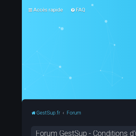
Accès rapide
FAQ
GestSup.fr
Forum
Forum GestSup - Conditions d’u