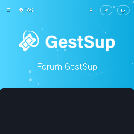
FAQ
Forum GestSup