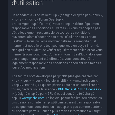
d’utilisation
e
r
En accédant à « Forum GestSup » (désigné ci-après par « nous »,
c
« notre », « nos », « Forum GestSup »,
« https://gestsup.fr/forum »), vous acceptez d’être légalement
h
responsable des conditions suivantes. Si vous n’acceptez pas
d’être légalement responsable de toutes les conditions
e
suivantes, alors n’accédez pas et/ou n’utilisez pas « Forum
r
GestSup ». Nous pouvons modifier celles-ci à n’importe quel
moment et nous ferons tout pour que vous en soyez informé,
bien qu’il soit prudent de vérifier régulièrement celles-ci par vous-
même. Si vous continuez d’utiliser « Forum GestSup » alors que
des changements ont été effectués, vous acceptez d’être
légalement responsable des conditions découlant des mises à
jour et/ou modifications.
Nos forums sont développés par phpBB (désigné ci-après par
« ils », « eux », « leur », « logiciel phpBB », « www.phpbb.com »,
« phpBB Limited », « Équipes phpBB ») qui est un script libre de
forum, déclaré sous la licence «
GNU General Public License v2
» (désigné ci-après par « GPL ») et qui peut être téléchargé
depuis
www.phpbb.com
. Le logiciel phpBB facilite seulement les
discussions sur Internet. phpBB Limited n’est pas responsable
de ce que nous acceptons ou n’acceptons pas comme contenu
ou conduite permis. Pour de plus amples informations au sujet