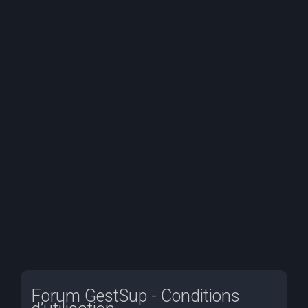
e
r
c
h
e
r
Forum GestSup - Conditions