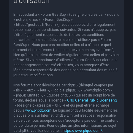
d’utilisation
En accédant à « Forum GestSup » (désigné ci-après par « nous »,
« notre », « nos », « Forum GestSup »,
« https://gestsup.fr/forum »), vous acceptez d’être légalement
responsable des conditions suivantes. Si vous n’acceptez pas
d’être légalement responsable de toutes les conditions
suivantes, alors n’accédez pas et/ou n’utilisez pas « Forum
GestSup ». Nous pouvons modifier celles-ci à n’importe quel
moment et nous ferons tout pour que vous en soyez informé,
bien qu’il soit prudent de vérifier régulièrement celles-ci par vous-
même. Si vous continuez d’utiliser « Forum GestSup » alors que
des changements ont été effectués, vous acceptez d’être
légalement responsable des conditions découlant des mises à
jour et/ou modifications.
Nos forums sont développés par phpBB (désigné ci-après par
« ils », « eux », « leur », « logiciel phpBB », « www.phpbb.com »,
« phpBB Limited », « Équipes phpBB ») qui est un script libre de
forum, déclaré sous la licence «
GNU General Public License v2
» (désigné ci-après par « GPL ») et qui peut être téléchargé
depuis
www.phpbb.com
. Le logiciel phpBB facilite seulement les
discussions sur Internet. phpBB Limited n’est pas responsable
de ce que nous acceptons ou n’acceptons pas comme contenu
ou conduite permis. Pour de plus amples informations au sujet
de phpBB, veuillez consulter :
https://www.phpbb.com/
.