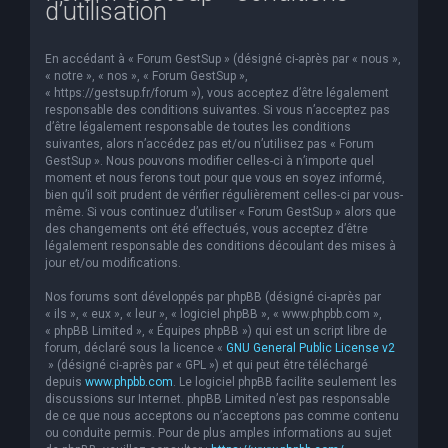
d’utilisation
e
r
En accédant à « Forum GestSup » (désigné ci-après par « nous »,
c
« notre », « nos », « Forum GestSup »,
« https://gestsup.fr/forum »), vous acceptez d’être légalement
h
responsable des conditions suivantes. Si vous n’acceptez pas
d’être légalement responsable de toutes les conditions
e
suivantes, alors n’accédez pas et/ou n’utilisez pas « Forum
r
GestSup ». Nous pouvons modifier celles-ci à n’importe quel
moment et nous ferons tout pour que vous en soyez informé,
bien qu’il soit prudent de vérifier régulièrement celles-ci par vous-
même. Si vous continuez d’utiliser « Forum GestSup » alors que
des changements ont été effectués, vous acceptez d’être
légalement responsable des conditions découlant des mises à
jour et/ou modifications.
Nos forums sont développés par phpBB (désigné ci-après par
« ils », « eux », « leur », « logiciel phpBB », « www.phpbb.com »,
« phpBB Limited », « Équipes phpBB ») qui est un script libre de
forum, déclaré sous la licence «
GNU General Public License v2
» (désigné ci-après par « GPL ») et qui peut être téléchargé
depuis
www.phpbb.com
. Le logiciel phpBB facilite seulement les
discussions sur Internet. phpBB Limited n’est pas responsable
de ce que nous acceptons ou n’acceptons pas comme contenu
ou conduite permis. Pour de plus amples informations au sujet