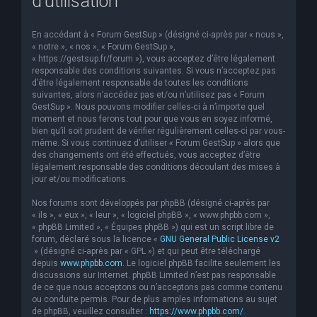
d’utilisation
En accédant à « Forum GestSup » (désigné ci-après par « nous »,
« notre », « nos », « Forum GestSup »,
« https://gestsup.fr/forum »), vous acceptez d’être légalement
responsable des conditions suivantes. Si vous n’acceptez pas
d’être légalement responsable de toutes les conditions
suivantes, alors n’accédez pas et/ou n’utilisez pas « Forum
GestSup ». Nous pouvons modifier celles-ci à n’importe quel
moment et nous ferons tout pour que vous en soyez informé,
bien qu’il soit prudent de vérifier régulièrement celles-ci par vous-
même. Si vous continuez d’utiliser « Forum GestSup » alors que
des changements ont été effectués, vous acceptez d’être
légalement responsable des conditions découlant des mises à
jour et/ou modifications.
Nos forums sont développés par phpBB (désigné ci-après par
« ils », « eux », « leur », « logiciel phpBB », « www.phpbb.com »,
« phpBB Limited », « Équipes phpBB ») qui est un script libre de
forum, déclaré sous la licence «
GNU General Public License v2
» (désigné ci-après par « GPL ») et qui peut être téléchargé
depuis
www.phpbb.com
. Le logiciel phpBB facilite seulement les
discussions sur Internet. phpBB Limited n’est pas responsable
de ce que nous acceptons ou n’acceptons pas comme contenu
ou conduite permis. Pour de plus amples informations au sujet
de phpBB, veuillez consulter :
https://www.phpbb.com/
.