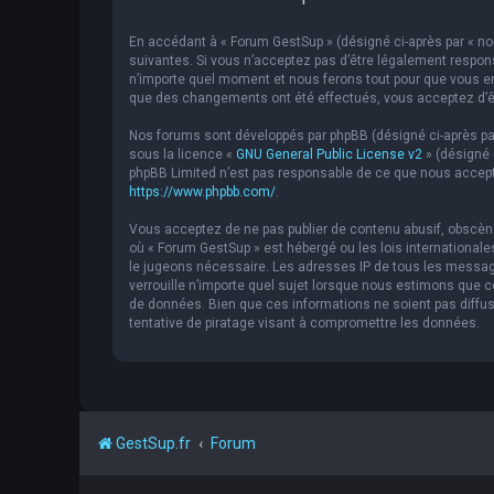
En accédant à « Forum GestSup » (désigné ci-après par « nou
suivantes. Si vous n’acceptez pas d’être légalement respons
n’importe quel moment et nous ferons tout pour que vous en 
que des changements ont été effectués, vous acceptez d’êt
Nos forums sont développés par phpBB (désigné ci-après par « 
sous la licence «
GNU General Public License v2
» (désigné 
phpBB Limited n’est pas responsable de ce que nous accept
https://www.phpbb.com/
.
Vous acceptez de ne pas publier de contenu abusif, obscène,
où « Forum GestSup » est hébergé ou les lois internationale
le jugeons nécessaire. Les adresses IP de tous les messag
verrouille n’importe quel sujet lorsque nous estimons que
de données. Bien que ces informations ne soient pas diffu
tentative de piratage visant à compromettre les données.
GestSup.fr
Forum