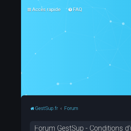
Accès rapide
FAQ
GestSup.fr
Forum
Forum GestSup - Conditions d’u