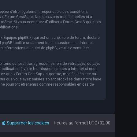
cceptez d’être légalement responsable des conditions
s « Forum GestSup ». Nous pouvons modifier celles-ci à
s-même. Si vous continuez d’utiliser « Forum GestSup » alors
ifications.
 « Équipes phpBB ») qui est un script libre de forum, déclaré
iel phpBB facilite seulement les discussions sur Internet.
informations au sujet de phpBB, veuillez consulter :
ntenu qui peut transgresser les lois de votre pays, du pays
tification à votre fournisseur d’accès à Internet si nous
tez que « Forum GestSup » supprime, modifie, déplace ou
ions que vous avez saisies soient stockées dans notre base
BB ne pourront être tenus comme responsables en cas de
Supprimer les cookies
Heures au format
UTC+02:00