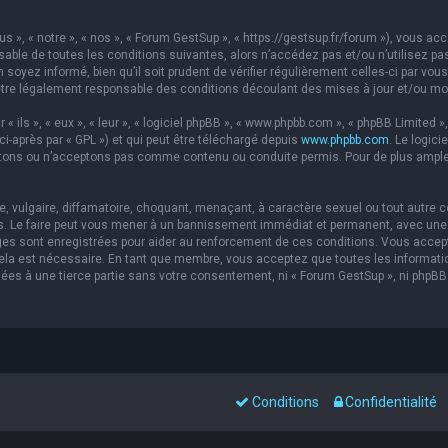
s », « notre », « nos », « Forum GestSup », « https://gestsup.fr/forum »), vous a
able de toutes les conditions suivantes, alors n’accédez pas et/ou n’utilisez pa
soyez informé, bien qu’il soit prudent de vérifier régulièrement celles-ci par vou
re légalement responsable des conditions découlant des mises à jour et/ou mod
ils », « eux », « leur », « logiciel phpBB », « www.phpbb.com », « phpBB Limited »,
ci-après par « GPL ») et qui peut être téléchargé depuis
www.phpbb.com
. Le logic
ons ou n’acceptons pas comme contenu ou conduite permis. Pour de plus amples 
 vulgaire, diffamatoire, choquant, menaçant, à caractère sexuel ou tout autre co
s. Le faire peut vous mener à un bannissement immédiat et permanent, avec une no
es sont enregistrées pour aider au renforcement de ces conditions. Vous accep
 cela est nécessaire. En tant que membre, vous acceptez que toutes les informat
sées à une tierce partie sans votre consentement, ni « Forum GestSup », ni php
Conditions
Confidentialité