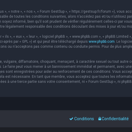
s », « notre », « nos », « Forum GestSup », « https://gestsup.fr/forum »), vous a
able de toutes les conditions suivantes, alors n’accédez pas et/ou n’utilisez pa
soyez informé, bien qu’il soit prudent de vérifier régulièrement celles-ci par vou
re légalement responsable des conditions découlant des mises à jour et/ou mod
ils », « eux », « leur », « logiciel phpBB », « www.phpbb.com », « phpBB Limited »,
ci-après par « GPL ») et qui peut être téléchargé depuis
www.phpbb.com
. Le logic
ons ou n’acceptons pas comme contenu ou conduite permis. Pour de plus amples 
 vulgaire, diffamatoire, choquant, menaçant, à caractère sexuel ou tout autre co
s. Le faire peut vous mener à un bannissement immédiat et permanent, avec une no
es sont enregistrées pour aider au renforcement de ces conditions. Vous accep
 cela est nécessaire. En tant que membre, vous acceptez que toutes les informat
sées à une tierce partie sans votre consentement, ni « Forum GestSup », ni php
Conditions
Confidentialité