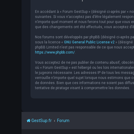
En accédant à « Forum GestSup » (désigné ci-après par « nou
suivantes. Si vous n’acceptez pas d’être légalement respons
n’importe quel moment et nous ferons tout pour que vous en 
que des changements ont été effectués, vous acceptez d’êt
Nos forums sont développés par phpBB (désigné ci-après par « 
sous la licence «
GNU General Public License v2
» (désigné 
phpBB Limited n’est pas responsable de ce que nous accept
https://www.phpbb.com/
.
Vous acceptez de ne pas publier de contenu abusif, obscène,
où « Forum GestSup » est hébergé ou les lois internationale
le jugeons nécessaire. Les adresses IP de tous les messag
verrouille n’importe quel sujet lorsque nous estimons que
de données. Bien que ces informations ne soient pas diffu
tentative de piratage visant à compromettre les données.
GestSup.fr
Forum