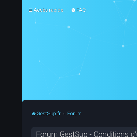
Accès rapide
FAQ
GestSup.fr
Forum
Forum GestSup - Conditions d’u