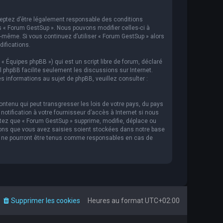
cceptez d’être légalement responsable des conditions
s « Forum GestSup ». Nous pouvons modifier celles-ci à
s-même. Si vous continuez d’utiliser « Forum GestSup » alors
ifications.
 « Équipes phpBB ») qui est un script libre de forum, déclaré
iel phpBB facilite seulement les discussions sur Internet.
informations au sujet de phpBB, veuillez consulter :
ntenu qui peut transgresser les lois de votre pays, du pays
tification à votre fournisseur d’accès à Internet si nous
tez que « Forum GestSup » supprime, modifie, déplace ou
ions que vous avez saisies soient stockées dans notre base
BB ne pourront être tenus comme responsables en cas de
Supprimer les cookies
Heures au format
UTC+02:00