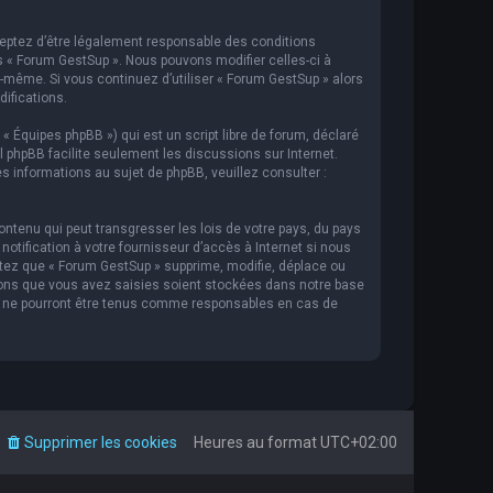
cceptez d’être légalement responsable des conditions
s « Forum GestSup ». Nous pouvons modifier celles-ci à
s-même. Si vous continuez d’utiliser « Forum GestSup » alors
ifications.
 « Équipes phpBB ») qui est un script libre de forum, déclaré
iel phpBB facilite seulement les discussions sur Internet.
informations au sujet de phpBB, veuillez consulter :
ntenu qui peut transgresser les lois de votre pays, du pays
tification à votre fournisseur d’accès à Internet si nous
tez que « Forum GestSup » supprime, modifie, déplace ou
ions que vous avez saisies soient stockées dans notre base
BB ne pourront être tenus comme responsables en cas de
Supprimer les cookies
Heures au format
UTC+02:00