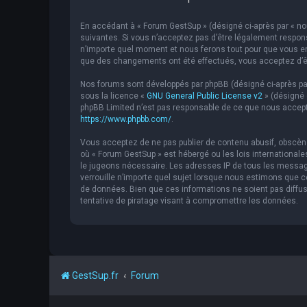
En accédant à « Forum GestSup » (désigné ci-après par « nou
suivantes. Si vous n’acceptez pas d’être légalement respons
n’importe quel moment et nous ferons tout pour que vous en 
que des changements ont été effectués, vous acceptez d’êt
Nos forums sont développés par phpBB (désigné ci-après par « 
sous la licence «
GNU General Public License v2
» (désigné 
phpBB Limited n’est pas responsable de ce que nous accept
https://www.phpbb.com/
.
Vous acceptez de ne pas publier de contenu abusif, obscène,
où « Forum GestSup » est hébergé ou les lois internationale
le jugeons nécessaire. Les adresses IP de tous les messag
verrouille n’importe quel sujet lorsque nous estimons que
de données. Bien que ces informations ne soient pas diffu
tentative de piratage visant à compromettre les données.
GestSup.fr
Forum