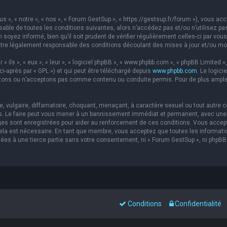
s », « notre », « nos », « Forum GestSup », « https://gestsup.fr/forum »), vous a
able de toutes les conditions suivantes, alors n’accédez pas et/ou n’utilisez pa
soyez informé, bien qu’il soit prudent de vérifier régulièrement celles-ci par vou
re légalement responsable des conditions découlant des mises à jour et/ou mod
ils », « eux », « leur », « logiciel phpBB », « www.phpbb.com », « phpBB Limited »,
ci-après par « GPL ») et qui peut être téléchargé depuis
www.phpbb.com
. Le logic
ons ou n’acceptons pas comme contenu ou conduite permis. Pour de plus amples 
 vulgaire, diffamatoire, choquant, menaçant, à caractère sexuel ou tout autre co
s. Le faire peut vous mener à un bannissement immédiat et permanent, avec une no
es sont enregistrées pour aider au renforcement de ces conditions. Vous accep
 cela est nécessaire. En tant que membre, vous acceptez que toutes les informat
sées à une tierce partie sans votre consentement, ni « Forum GestSup », ni php
Conditions
Confidentialité