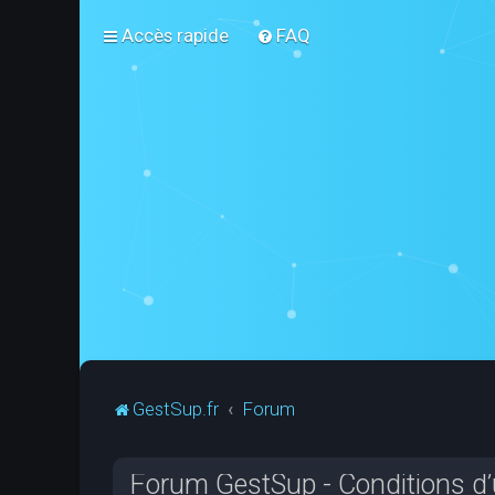
Accès rapide
FAQ
GestSup.fr
Forum
Forum GestSup - Conditions d’u