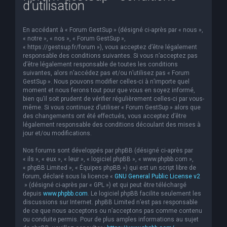
d’utilisation
e
r
En accédant à « Forum GestSup » (désigné ci-après par « nous »,
c
« notre », « nos », « Forum GestSup »,
« https://gestsup.fr/forum »), vous acceptez d’être légalement
h
responsable des conditions suivantes. Si vous n’acceptez pas
d’être légalement responsable de toutes les conditions
e
suivantes, alors n’accédez pas et/ou n’utilisez pas « Forum
r
GestSup ». Nous pouvons modifier celles-ci à n’importe quel
moment et nous ferons tout pour que vous en soyez informé,
bien qu’il soit prudent de vérifier régulièrement celles-ci par vous-
même. Si vous continuez d’utiliser « Forum GestSup » alors que
des changements ont été effectués, vous acceptez d’être
légalement responsable des conditions découlant des mises à
jour et/ou modifications.
Nos forums sont développés par phpBB (désigné ci-après par
« ils », « eux », « leur », « logiciel phpBB », « www.phpbb.com »,
« phpBB Limited », « Équipes phpBB ») qui est un script libre de
forum, déclaré sous la licence «
GNU General Public License v2
» (désigné ci-après par « GPL ») et qui peut être téléchargé
depuis
www.phpbb.com
. Le logiciel phpBB facilite seulement les
discussions sur Internet. phpBB Limited n’est pas responsable
de ce que nous acceptons ou n’acceptons pas comme contenu
ou conduite permis. Pour de plus amples informations au sujet