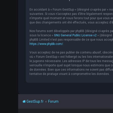
En accédant à « Forum GestSup » (désigné ci-après par « nou
suivantes. Si vous n’acceptez pas d’être légalement respons
n’importe quel moment et nous ferons tout pour que vous en 
que des changements ont été effectués, vous acceptez d’êt
Nos forums sont développés par phpBB (désigné ci-après par « 
sous la licence «
GNU General Public License v2
» (désigné 
phpBB Limited n’est pas responsable de ce que nous accept
https://www.phpbb.com/
.
Vous acceptez de ne pas publier de contenu abusif, obscène,
où « Forum GestSup » est hébergé ou les lois internationale
le jugeons nécessaire. Les adresses IP de tous les messag
verrouille n’importe quel sujet lorsque nous estimons que
de données. Bien que ces informations ne soient pas diffu
tentative de piratage visant à compromettre les données.
GestSup.fr
Forum