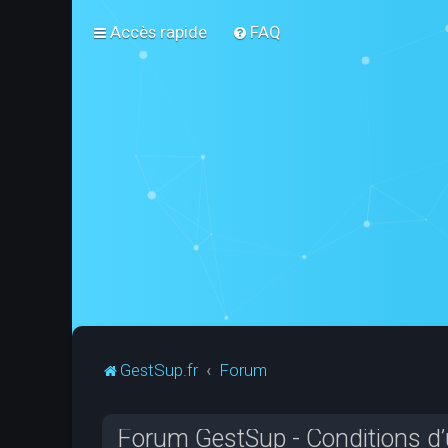
Accès rapide
FAQ
GestSup.fr
Forum
Forum GestSup - Conditions d’u