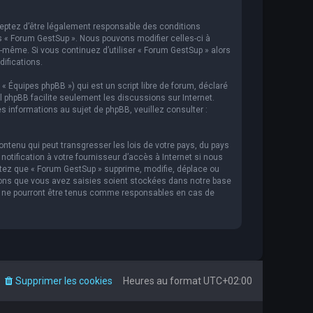
cceptez d’être légalement responsable des conditions
s « Forum GestSup ». Nous pouvons modifier celles-ci à
s-même. Si vous continuez d’utiliser « Forum GestSup » alors
ifications.
 « Équipes phpBB ») qui est un script libre de forum, déclaré
iel phpBB facilite seulement les discussions sur Internet.
informations au sujet de phpBB, veuillez consulter :
ntenu qui peut transgresser les lois de votre pays, du pays
tification à votre fournisseur d’accès à Internet si nous
tez que « Forum GestSup » supprime, modifie, déplace ou
ions que vous avez saisies soient stockées dans notre base
BB ne pourront être tenus comme responsables en cas de
Supprimer les cookies
Heures au format
UTC+02:00