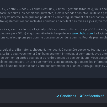
s », « notre », « nos », « Forum GestSup », « https://gestsup.fr/forum »), vous a
able de toutes les conditions suivantes, alors n’accédez pas et/ou n’utilisez pa
soyez informé, bien qu’il soit prudent de vérifier régulièrement celles-ci par vou
re légalement responsable des conditions découlant des mises à jour et/ou mod
ils », « eux », « leur », « logiciel phpBB », « www.phpbb.com », « phpBB Limited »,
ci-après par « GPL ») et qui peut être téléchargé depuis
www.phpbb.com
. Le logic
ons ou n’acceptons pas comme contenu ou conduite permis. Pour de plus amples 
 vulgaire, diffamatoire, choquant, menaçant, à caractère sexuel ou tout autre co
s. Le faire peut vous mener à un bannissement immédiat et permanent, avec une no
es sont enregistrées pour aider au renforcement de ces conditions. Vous accep
 cela est nécessaire. En tant que membre, vous acceptez que toutes les informat
sées à une tierce partie sans votre consentement, ni « Forum GestSup », ni php
Conditions
Confidentialité