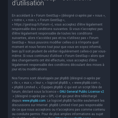
d’utilisation
e
r
En accédant à « Forum GestSup » (désigné ci-après par « nous »,
c
« notre », « nos », « Forum GestSup »,
« https://gestsup.fr/forum »), vous acceptez d’être légalement
h
responsable des conditions suivantes. Si vous n’acceptez pas
d’être légalement responsable de toutes les conditions
e
suivantes, alors n’accédez pas et/ou n’utilisez pas « Forum
r
GestSup ». Nous pouvons modifier celles-ci à n’importe quel
moment et nous ferons tout pour que vous en soyez informé,
bien qu’il soit prudent de vérifier régulièrement celles-ci par vous-
même. Si vous continuez d’utiliser « Forum GestSup » alors que
des changements ont été effectués, vous acceptez d’être
légalement responsable des conditions découlant des mises à
jour et/ou modifications.
Nos forums sont développés par phpBB (désigné ci-après par
« ils », « eux », « leur », « logiciel phpBB », « www.phpbb.com »,
« phpBB Limited », « Équipes phpBB ») qui est un script libre de
forum, déclaré sous la licence «
GNU General Public License v2
» (désigné ci-après par « GPL ») et qui peut être téléchargé
depuis
www.phpbb.com
. Le logiciel phpBB facilite seulement les
discussions sur Internet. phpBB Limited n’est pas responsable
de ce que nous acceptons ou n’acceptons pas comme contenu
ou conduite permis. Pour de plus amples informations au sujet