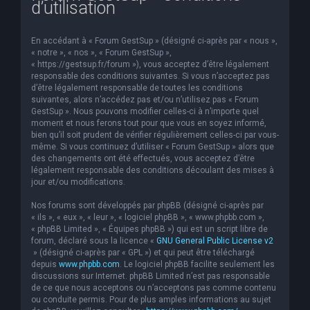
d’utilisation
e
r
En accédant à « Forum GestSup » (désigné ci-après par « nous »,
c
« notre », « nos », « Forum GestSup »,
« https://gestsup.fr/forum »), vous acceptez d’être légalement
h
responsable des conditions suivantes. Si vous n’acceptez pas
d’être légalement responsable de toutes les conditions
e
suivantes, alors n’accédez pas et/ou n’utilisez pas « Forum
r
GestSup ». Nous pouvons modifier celles-ci à n’importe quel
moment et nous ferons tout pour que vous en soyez informé,
bien qu’il soit prudent de vérifier régulièrement celles-ci par vous-
même. Si vous continuez d’utiliser « Forum GestSup » alors que
des changements ont été effectués, vous acceptez d’être
légalement responsable des conditions découlant des mises à
jour et/ou modifications.
Nos forums sont développés par phpBB (désigné ci-après par
« ils », « eux », « leur », « logiciel phpBB », « www.phpbb.com »,
« phpBB Limited », « Équipes phpBB ») qui est un script libre de
forum, déclaré sous la licence «
GNU General Public License v2
» (désigné ci-après par « GPL ») et qui peut être téléchargé
depuis
www.phpbb.com
. Le logiciel phpBB facilite seulement les
discussions sur Internet. phpBB Limited n’est pas responsable
de ce que nous acceptons ou n’acceptons pas comme contenu
ou conduite permis. Pour de plus amples informations au sujet