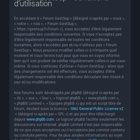
d’utilisation
e
r
En accédant à « Forum GestSup » (désigné ci-après par « nous »,
c
« notre », « nos », « Forum GestSup »,
« https://gestsup.fr/forum »), vous acceptez d’être légalement
h
responsable des conditions suivantes. Si vous n’acceptez pas
d’être légalement responsable de toutes les conditions
e
suivantes, alors n’accédez pas et/ou n’utilisez pas « Forum
r
GestSup ». Nous pouvons modifier celles-ci à n’importe quel
moment et nous ferons tout pour que vous en soyez informé,
bien qu’il soit prudent de vérifier régulièrement celles-ci par vous-
même. Si vous continuez d’utiliser « Forum GestSup » alors que
des changements ont été effectués, vous acceptez d’être
légalement responsable des conditions découlant des mises à
jour et/ou modifications.
Nos forums sont développés par phpBB (désigné ci-après par
« ils », « eux », « leur », « logiciel phpBB », « www.phpbb.com »,
« phpBB Limited », « Équipes phpBB ») qui est un script libre de
forum, déclaré sous la licence «
GNU General Public License v2
» (désigné ci-après par « GPL ») et qui peut être téléchargé
depuis
www.phpbb.com
. Le logiciel phpBB facilite seulement les
discussions sur Internet. phpBB Limited n’est pas responsable
de ce que nous acceptons ou n’acceptons pas comme contenu
ou conduite permis. Pour de plus amples informations au sujet