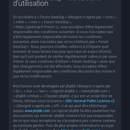
d’utilisation
e
r
En accédant à « Forum GestSup » (désigné ci-après par « nous »,
c
« notre », « nos », « Forum GestSup »,
« https://gestsup.fr/forum »), vous acceptez d’être légalement
h
responsable des conditions suivantes. Si vous n’acceptez pas
d’être légalement responsable de toutes les conditions
e
suivantes, alors n’accédez pas et/ou n’utilisez pas « Forum
r
GestSup ». Nous pouvons modifier celles-ci à n’importe quel
moment et nous ferons tout pour que vous en soyez informé,
bien qu’il soit prudent de vérifier régulièrement celles-ci par vous-
même. Si vous continuez d’utiliser « Forum GestSup » alors que
des changements ont été effectués, vous acceptez d’être
légalement responsable des conditions découlant des mises à
jour et/ou modifications.
Nos forums sont développés par phpBB (désigné ci-après par
« ils », « eux », « leur », « logiciel phpBB », « www.phpbb.com »,
« phpBB Limited », « Équipes phpBB ») qui est un script libre de
forum, déclaré sous la licence «
GNU General Public License v2
» (désigné ci-après par « GPL ») et qui peut être téléchargé
depuis
www.phpbb.com
. Le logiciel phpBB facilite seulement les
discussions sur Internet. phpBB Limited n’est pas responsable
de ce que nous acceptons ou n’acceptons pas comme contenu
ou conduite permis. Pour de plus amples informations au sujet