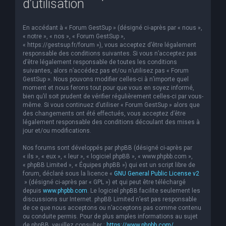
d’utilisation
e
r
En accédant à « Forum GestSup » (désigné ci-après par « nous »,
c
« notre », « nos », « Forum GestSup »,
« https://gestsup.fr/forum »), vous acceptez d’être légalement
h
responsable des conditions suivantes. Si vous n’acceptez pas
d’être légalement responsable de toutes les conditions
e
suivantes, alors n’accédez pas et/ou n’utilisez pas « Forum
r
GestSup ». Nous pouvons modifier celles-ci à n’importe quel
moment et nous ferons tout pour que vous en soyez informé,
bien qu’il soit prudent de vérifier régulièrement celles-ci par vous-
même. Si vous continuez d’utiliser « Forum GestSup » alors que
des changements ont été effectués, vous acceptez d’être
légalement responsable des conditions découlant des mises à
jour et/ou modifications.
Nos forums sont développés par phpBB (désigné ci-après par
« ils », « eux », « leur », « logiciel phpBB », « www.phpbb.com »,
« phpBB Limited », « Équipes phpBB ») qui est un script libre de
forum, déclaré sous la licence «
GNU General Public License v2
» (désigné ci-après par « GPL ») et qui peut être téléchargé
depuis
www.phpbb.com
. Le logiciel phpBB facilite seulement les
discussions sur Internet. phpBB Limited n’est pas responsable
de ce que nous acceptons ou n’acceptons pas comme contenu
ou conduite permis. Pour de plus amples informations au sujet
de phpBB, veuillez consulter :
https://www.phpbb.com/
.