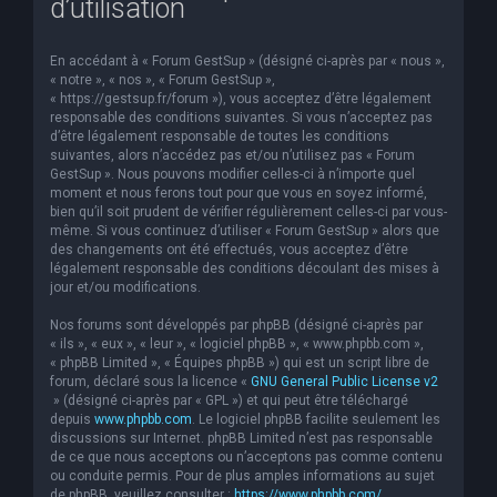
d’utilisation
e
r
En accédant à « Forum GestSup » (désigné ci-après par « nous »,
c
« notre », « nos », « Forum GestSup »,
« https://gestsup.fr/forum »), vous acceptez d’être légalement
h
responsable des conditions suivantes. Si vous n’acceptez pas
d’être légalement responsable de toutes les conditions
e
suivantes, alors n’accédez pas et/ou n’utilisez pas « Forum
r
GestSup ». Nous pouvons modifier celles-ci à n’importe quel
moment et nous ferons tout pour que vous en soyez informé,
bien qu’il soit prudent de vérifier régulièrement celles-ci par vous-
même. Si vous continuez d’utiliser « Forum GestSup » alors que
des changements ont été effectués, vous acceptez d’être
légalement responsable des conditions découlant des mises à
jour et/ou modifications.
Nos forums sont développés par phpBB (désigné ci-après par
« ils », « eux », « leur », « logiciel phpBB », « www.phpbb.com »,
« phpBB Limited », « Équipes phpBB ») qui est un script libre de
forum, déclaré sous la licence «
GNU General Public License v2
» (désigné ci-après par « GPL ») et qui peut être téléchargé
depuis
www.phpbb.com
. Le logiciel phpBB facilite seulement les
discussions sur Internet. phpBB Limited n’est pas responsable
de ce que nous acceptons ou n’acceptons pas comme contenu
ou conduite permis. Pour de plus amples informations au sujet
de phpBB, veuillez consulter :
https://www.phpbb.com/
.