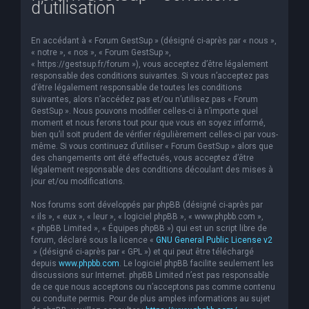
d’utilisation
e
r
En accédant à « Forum GestSup » (désigné ci-après par « nous »,
c
« notre », « nos », « Forum GestSup »,
« https://gestsup.fr/forum »), vous acceptez d’être légalement
h
responsable des conditions suivantes. Si vous n’acceptez pas
d’être légalement responsable de toutes les conditions
e
suivantes, alors n’accédez pas et/ou n’utilisez pas « Forum
r
GestSup ». Nous pouvons modifier celles-ci à n’importe quel
moment et nous ferons tout pour que vous en soyez informé,
bien qu’il soit prudent de vérifier régulièrement celles-ci par vous-
même. Si vous continuez d’utiliser « Forum GestSup » alors que
des changements ont été effectués, vous acceptez d’être
légalement responsable des conditions découlant des mises à
jour et/ou modifications.
Nos forums sont développés par phpBB (désigné ci-après par
« ils », « eux », « leur », « logiciel phpBB », « www.phpbb.com »,
« phpBB Limited », « Équipes phpBB ») qui est un script libre de
forum, déclaré sous la licence «
GNU General Public License v2
» (désigné ci-après par « GPL ») et qui peut être téléchargé
depuis
www.phpbb.com
. Le logiciel phpBB facilite seulement les
discussions sur Internet. phpBB Limited n’est pas responsable
de ce que nous acceptons ou n’acceptons pas comme contenu
ou conduite permis. Pour de plus amples informations au sujet