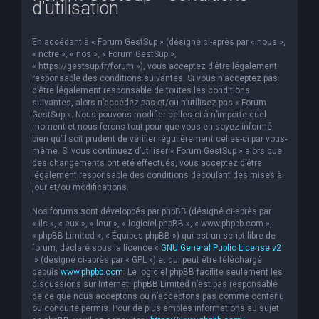
d’utilisation
e
r
En accédant à « Forum GestSup » (désigné ci-après par « nous »,
c
« notre », « nos », « Forum GestSup »,
« https://gestsup.fr/forum »), vous acceptez d’être légalement
h
responsable des conditions suivantes. Si vous n’acceptez pas
d’être légalement responsable de toutes les conditions
e
suivantes, alors n’accédez pas et/ou n’utilisez pas « Forum
r
GestSup ». Nous pouvons modifier celles-ci à n’importe quel
moment et nous ferons tout pour que vous en soyez informé,
bien qu’il soit prudent de vérifier régulièrement celles-ci par vous-
même. Si vous continuez d’utiliser « Forum GestSup » alors que
des changements ont été effectués, vous acceptez d’être
légalement responsable des conditions découlant des mises à
jour et/ou modifications.
Nos forums sont développés par phpBB (désigné ci-après par
« ils », « eux », « leur », « logiciel phpBB », « www.phpbb.com »,
« phpBB Limited », « Équipes phpBB ») qui est un script libre de
forum, déclaré sous la licence «
GNU General Public License v2
» (désigné ci-après par « GPL ») et qui peut être téléchargé
depuis
www.phpbb.com
. Le logiciel phpBB facilite seulement les
discussions sur Internet. phpBB Limited n’est pas responsable
de ce que nous acceptons ou n’acceptons pas comme contenu
ou conduite permis. Pour de plus amples informations au sujet