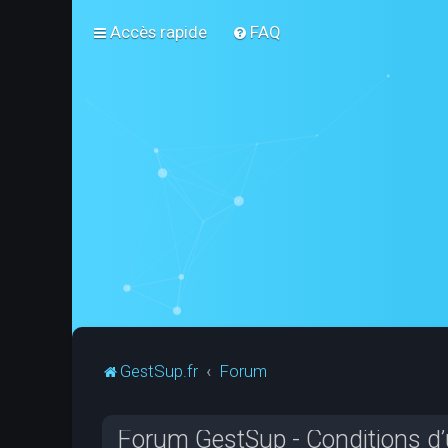
Accès rapide
FAQ
GestSup.fr
Forum
Forum GestSup - Conditions d’u