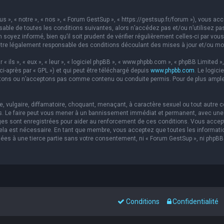
s », « notre », « nos », « Forum GestSup », « https://gestsup.fr/forum »), vous a
able de toutes les conditions suivantes, alors n’accédez pas et/ou n’utilisez pa
soyez informé, bien qu’il soit prudent de vérifier régulièrement celles-ci par vou
re légalement responsable des conditions découlant des mises à jour et/ou mod
ils », « eux », « leur », « logiciel phpBB », « www.phpbb.com », « phpBB Limited »,
ci-après par « GPL ») et qui peut être téléchargé depuis
www.phpbb.com
. Le logic
ons ou n’acceptons pas comme contenu ou conduite permis. Pour de plus amples 
 vulgaire, diffamatoire, choquant, menaçant, à caractère sexuel ou tout autre co
s. Le faire peut vous mener à un bannissement immédiat et permanent, avec une no
es sont enregistrées pour aider au renforcement de ces conditions. Vous accep
 cela est nécessaire. En tant que membre, vous acceptez que toutes les informat
sées à une tierce partie sans votre consentement, ni « Forum GestSup », ni php
Conditions
Confidentialité