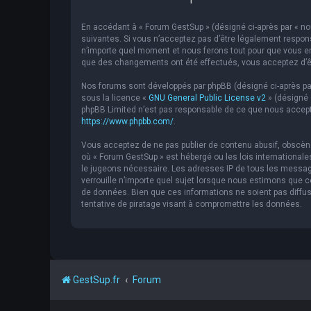
En accédant à « Forum GestSup » (désigné ci-après par « nou
suivantes. Si vous n’acceptez pas d’être légalement respons
n’importe quel moment et nous ferons tout pour que vous en 
que des changements ont été effectués, vous acceptez d’êt
Nos forums sont développés par phpBB (désigné ci-après par « 
sous la licence «
GNU General Public License v2
» (désigné 
phpBB Limited n’est pas responsable de ce que nous accept
https://www.phpbb.com/
.
Vous acceptez de ne pas publier de contenu abusif, obscène,
où « Forum GestSup » est hébergé ou les lois internationale
le jugeons nécessaire. Les adresses IP de tous les messag
verrouille n’importe quel sujet lorsque nous estimons que
de données. Bien que ces informations ne soient pas diffu
tentative de piratage visant à compromettre les données.
GestSup.fr
Forum