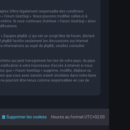
cceptez d’être légalement responsable des conditions
s « Forum GestSup ». Nous pouvons modifier celles-ci à
s-même. Si vous continuez d’utiliser « Forum GestSup » alors
ifications.
 « Équipes phpBB ») qui est un script libre de forum, déclaré
iel phpBB facilite seulement les discussions sur Internet.
informations au sujet de phpBB, veuillez consulter :
ntenu qui peut transgresser les lois de votre pays, du pays
tification à votre fournisseur d’accès à Internet si nous
tez que « Forum GestSup » supprime, modifie, déplace ou
ions que vous avez saisies soient stockées dans notre base
BB ne pourront être tenus comme responsables en cas de
Supprimer les cookies
Heures au format
UTC+02:00