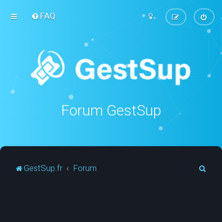
FAQ
Forum GestSup
R
GestSup.fr
Forum
e
c
h