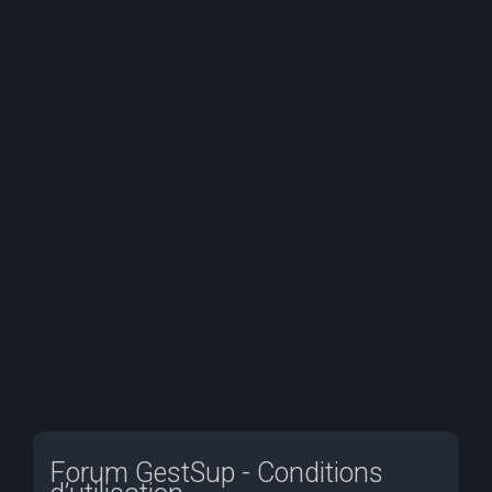
e
r
c
h
e
r
Forum GestSup - Conditions