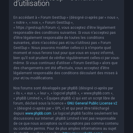
d’utilisation
e
r
En accédant à « Forum GestSup » (désigné ci-après par « nous »,
c
« notre », « nos », « Forum GestSup »,
« https://gestsup.fr/forum »), vous acceptez d’être légalement
h
responsable des conditions suivantes. Si vous n’acceptez pas
d’être légalement responsable de toutes les conditions
e
suivantes, alors n’accédez pas et/ou n’utilisez pas « Forum
r
GestSup ». Nous pouvons modifier celles-ci à n’importe quel
moment et nous ferons tout pour que vous en soyez informé,
bien qu’il soit prudent de vérifier régulièrement celles-ci par vous-
même. Si vous continuez d’utiliser « Forum GestSup » alors que
des changements ont été effectués, vous acceptez d’être
légalement responsable des conditions découlant des mises à
jour et/ou modifications.
Nos forums sont développés par phpBB (désigné ci-après par
« ils », « eux », « leur », « logiciel phpBB », « www.phpbb.com »,
« phpBB Limited », « Équipes phpBB ») qui est un script libre de
forum, déclaré sous la licence «
GNU General Public License v2
» (désigné ci-après par « GPL ») et qui peut être téléchargé
depuis
www.phpbb.com
. Le logiciel phpBB facilite seulement les
discussions sur Internet. phpBB Limited n’est pas responsable
de ce que nous acceptons ou n’acceptons pas comme contenu
ou conduite permis. Pour de plus amples informations au sujet