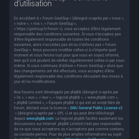
d’utilisation
e
r
En accédant à « Forum GestSup » (désigné ci-après par « nous »,
c
« notre », « nos », « Forum GestSup »,
« https://gestsup.fr/forum »), vous acceptez d’être légalement
h
responsable des conditions suivantes. Si vous n’acceptez pas
d’être légalement responsable de toutes les conditions
e
suivantes, alors n’accédez pas et/ou n’utilisez pas « Forum
r
GestSup ». Nous pouvons modifier celles-ci à n’importe quel
moment et nous ferons tout pour que vous en soyez informé,
bien qu’il soit prudent de vérifier régulièrement celles-ci par vous-
même. Si vous continuez d’utiliser « Forum GestSup » alors que
des changements ont été effectués, vous acceptez d’être
légalement responsable des conditions découlant des mises à
jour et/ou modifications.
Nos forums sont développés par phpBB (désigné ci-après par
« ils », « eux », « leur », « logiciel phpBB », « www.phpbb.com »,
« phpBB Limited », « Équipes phpBB ») qui est un script libre de
forum, déclaré sous la licence «
GNU General Public License v2
» (désigné ci-après par « GPL ») et qui peut être téléchargé
depuis
www.phpbb.com
. Le logiciel phpBB facilite seulement les
discussions sur Internet. phpBB Limited n’est pas responsable
de ce que nous acceptons ou n’acceptons pas comme contenu
ou conduite permis. Pour de plus amples informations au sujet