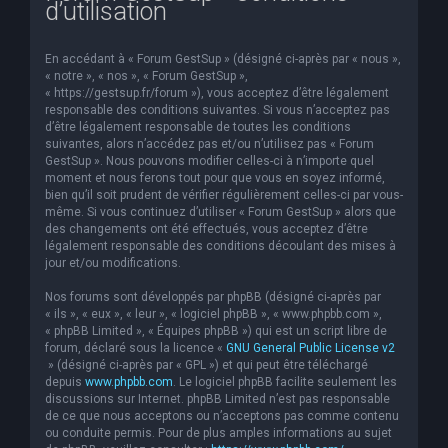
d’utilisation
e
r
En accédant à « Forum GestSup » (désigné ci-après par « nous »,
c
« notre », « nos », « Forum GestSup »,
« https://gestsup.fr/forum »), vous acceptez d’être légalement
h
responsable des conditions suivantes. Si vous n’acceptez pas
d’être légalement responsable de toutes les conditions
e
suivantes, alors n’accédez pas et/ou n’utilisez pas « Forum
r
GestSup ». Nous pouvons modifier celles-ci à n’importe quel
moment et nous ferons tout pour que vous en soyez informé,
bien qu’il soit prudent de vérifier régulièrement celles-ci par vous-
même. Si vous continuez d’utiliser « Forum GestSup » alors que
des changements ont été effectués, vous acceptez d’être
légalement responsable des conditions découlant des mises à
jour et/ou modifications.
Nos forums sont développés par phpBB (désigné ci-après par
« ils », « eux », « leur », « logiciel phpBB », « www.phpbb.com »,
« phpBB Limited », « Équipes phpBB ») qui est un script libre de
forum, déclaré sous la licence «
GNU General Public License v2
» (désigné ci-après par « GPL ») et qui peut être téléchargé
depuis
www.phpbb.com
. Le logiciel phpBB facilite seulement les
discussions sur Internet. phpBB Limited n’est pas responsable
de ce que nous acceptons ou n’acceptons pas comme contenu
ou conduite permis. Pour de plus amples informations au sujet