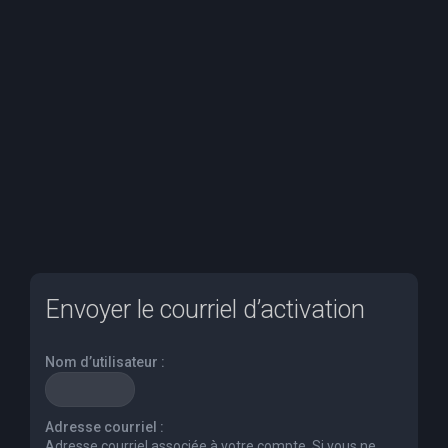
e
r
c
h
e
r
Envoyer le courriel d’activation
Nom d’utilisateur :
Adresse courriel :
Adresse courriel associée à votre compte. Si vous ne