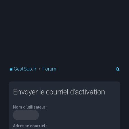
R
GestSup.fr
Forum
e
c
Envoyer le courriel d’activation
h
e
Nom d’utilisateur :
r
c
h
Adresse courriel :