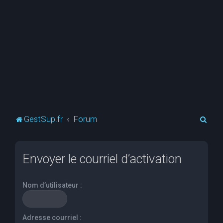
R
GestSup.fr
Forum
e
c
Envoyer le courriel d’activation
h
e
Nom d’utilisateur :
r
c
h
Adresse courriel :