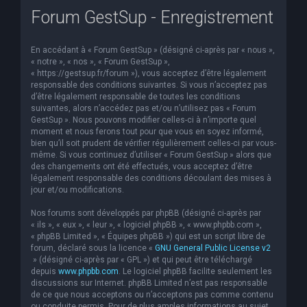
Forum GestSup - Enregistrement
e
r
En accédant à « Forum GestSup » (désigné ci-après par « nous »,
c
« notre », « nos », « Forum GestSup »,
h
« https://gestsup.fr/forum »), vous acceptez d’être légalement
responsable des conditions suivantes. Si vous n’acceptez pas
e
d’être légalement responsable de toutes les conditions
suivantes, alors n’accédez pas et/ou n’utilisez pas « Forum
r
GestSup ». Nous pouvons modifier celles-ci à n’importe quel
moment et nous ferons tout pour que vous en soyez informé,
bien qu’il soit prudent de vérifier régulièrement celles-ci par vous-
même. Si vous continuez d’utiliser « Forum GestSup » alors que
des changements ont été effectués, vous acceptez d’être
légalement responsable des conditions découlant des mises à
jour et/ou modifications.
Nos forums sont développés par phpBB (désigné ci-après par
« ils », « eux », « leur », « logiciel phpBB », « www.phpbb.com »,
« phpBB Limited », « Équipes phpBB ») qui est un script libre de
forum, déclaré sous la licence «
GNU General Public License v2
» (désigné ci-après par « GPL ») et qui peut être téléchargé
depuis
www.phpbb.com
. Le logiciel phpBB facilite seulement les
discussions sur Internet. phpBB Limited n’est pas responsable
de ce que nous acceptons ou n’acceptons pas comme contenu
ou conduite permis. Pour de plus amples informations au sujet