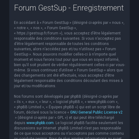
Forum GestSup - Enregistrement
e
r
En accédant à « Forum GestSup » (désigné ci-après par « nous »,
c
« notre », « nos », « Forum GestSup »,
h
« https://gestsup.fr/forum »), vous acceptez d’être légalement
responsable des conditions suivantes. Si vous n’acceptez pas
e
d’être légalement responsable de toutes les conditions
suivantes, alors n’accédez pas et/ou n’utilisez pas « Forum
r
GestSup ». Nous pouvons modifier celles-ci à n’importe quel
moment et nous ferons tout pour que vous en soyez informé,
bien qu’il soit prudent de vérifier régulièrement celles-ci par vous-
même. Si vous continuez d’utiliser « Forum GestSup » alors que
des changements ont été effectués, vous acceptez d’être
légalement responsable des conditions découlant des mises à
jour et/ou modifications.
Nos forums sont développés par phpBB (désigné ci-après par
« ils », « eux », « leur », « logiciel phpBB », « www.phpbb.com »,
« phpBB Limited », « Équipes phpBB ») qui est un script libre de
forum, déclaré sous la licence «
GNU General Public License v2
» (désigné ci-après par « GPL ») et qui peut être téléchargé
depuis
www.phpbb.com
. Le logiciel phpBB facilite seulement les
discussions sur Internet. phpBB Limited n’est pas responsable
de ce que nous acceptons ou n’acceptons pas comme contenu
ou conduite permis. Pour de plus amples informations au sujet