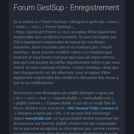
Forum GestSup - Enregistrement
e
r
En accédant à « Forum GestSup » (désigné ci-après par « nous »,
c
« notre », « nos », « Forum GestSup »,
h
« https://gestsup.fr/forum »), vous acceptez d’être légalement
responsable des conditions suivantes. Si vous n’acceptez pas
e
d’être légalement responsable de toutes les conditions
suivantes, alors n’accédez pas et/ou n’utilisez pas « Forum
r
GestSup ». Nous pouvons modifier celles-ci à n’importe quel
moment et nous ferons tout pour que vous en soyez informé,
bien qu’il soit prudent de vérifier régulièrement celles-ci par vous-
même. Si vous continuez d’utiliser « Forum GestSup » alors que
des changements ont été effectués, vous acceptez d’être
légalement responsable des conditions découlant des mises à
jour et/ou modifications.
Nos forums sont développés par phpBB (désigné ci-après par
« ils », « eux », « leur », « logiciel phpBB », « www.phpbb.com »,
« phpBB Limited », « Équipes phpBB ») qui est un script libre de
forum, déclaré sous la licence «
GNU General Public License v2
» (désigné ci-après par « GPL ») et qui peut être téléchargé
depuis
www.phpbb.com
. Le logiciel phpBB facilite seulement les
discussions sur Internet. phpBB Limited n’est pas responsable
de ce que nous acceptons ou n’acceptons pas comme contenu
ou conduite permis. Pour de plus amples informations au sujet