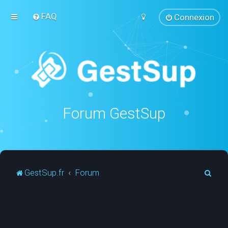
FAQ
Connexion
Forum GestSup
R
GestSup.fr
Forum
e
c
h