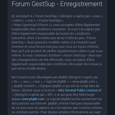
Forum GestSup - Enregistrement
En accédant à « Forum GestSup » (désigné ci-après par « nous »,
« notre », « nos », « Forum GestSup »,
« https://gestsup.fr/forum »), vous acceptez d’être légalement
responsable des conditions suivantes. Si vous n’acceptez pas
d’être légalement responsable de toutes les conditions
suivantes, alors n’accédez pas et/ou n’utilisez pas « Forum
GestSup ». Nous pouvons modifier celles-ci à n’importe quel
moment et nous ferons tout pour que vous en soyez informé,
bien qu’il soit prudent de vérifier régulièrement celles-ci par vous-
même. Si vous continuez d’utiliser « Forum GestSup » alors que
des changements ont été effectués, vous acceptez d’être
légalement responsable des conditions découlant des mises à
jour et/ou modifications.
Nos forums sont développés par phpBB (désigné ci-après par
« ils », « eux », « leur », « logiciel phpBB », « www.phpbb.com »,
« phpBB Limited », « Équipes phpBB ») qui est un script libre de
forum, déclaré sous la licence «
GNU General Public License v2
» (désigné ci-après par « GPL ») et qui peut être téléchargé
depuis
www.phpbb.com
. Le logiciel phpBB facilite seulement les
discussions sur Internet. phpBB Limited n’est pas responsable
de ce que nous acceptons ou n’acceptons pas comme contenu
ou conduite permis. Pour de plus amples informations au sujet