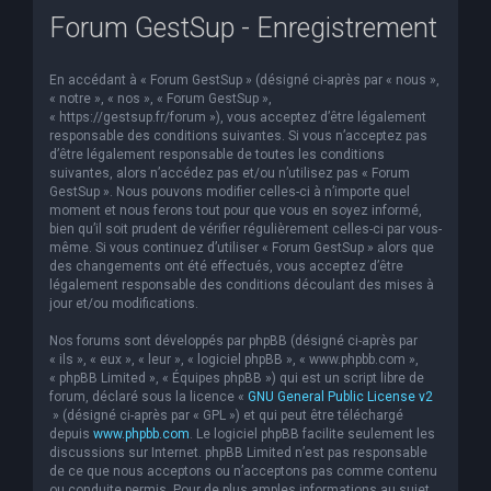
Forum GestSup - Enregistrement
e
r
En accédant à « Forum GestSup » (désigné ci-après par « nous »,
c
« notre », « nos », « Forum GestSup »,
h
« https://gestsup.fr/forum »), vous acceptez d’être légalement
responsable des conditions suivantes. Si vous n’acceptez pas
e
d’être légalement responsable de toutes les conditions
suivantes, alors n’accédez pas et/ou n’utilisez pas « Forum
r
GestSup ». Nous pouvons modifier celles-ci à n’importe quel
moment et nous ferons tout pour que vous en soyez informé,
bien qu’il soit prudent de vérifier régulièrement celles-ci par vous-
même. Si vous continuez d’utiliser « Forum GestSup » alors que
des changements ont été effectués, vous acceptez d’être
légalement responsable des conditions découlant des mises à
jour et/ou modifications.
Nos forums sont développés par phpBB (désigné ci-après par
« ils », « eux », « leur », « logiciel phpBB », « www.phpbb.com »,
« phpBB Limited », « Équipes phpBB ») qui est un script libre de
forum, déclaré sous la licence «
GNU General Public License v2
» (désigné ci-après par « GPL ») et qui peut être téléchargé
depuis
www.phpbb.com
. Le logiciel phpBB facilite seulement les
discussions sur Internet. phpBB Limited n’est pas responsable
de ce que nous acceptons ou n’acceptons pas comme contenu
ou conduite permis. Pour de plus amples informations au sujet