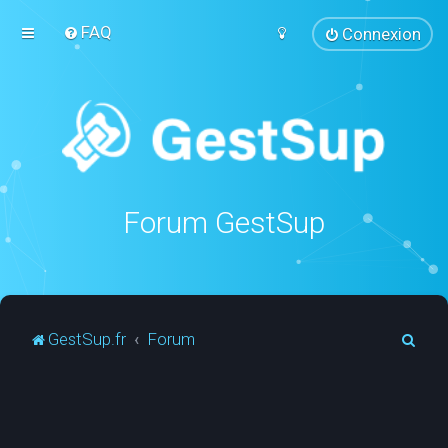
FAQ
Connexion
Forum GestSup
R
GestSup.fr
Forum
e
c
h