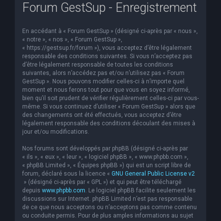
Forum GestSup - Enregistrement
En accédant à « Forum GestSup » (désigné ci-après par « nous »,
« notre », « nos », « Forum GestSup »,
« https://gestsup.fr/forum »), vous acceptez d’être légalement
responsable des conditions suivantes. Si vous n’acceptez pas
d’être légalement responsable de toutes les conditions
suivantes, alors n’accédez pas et/ou n’utilisez pas « Forum
GestSup ». Nous pouvons modifier celles-ci à n’importe quel
moment et nous ferons tout pour que vous en soyez informé,
bien qu’il soit prudent de vérifier régulièrement celles-ci par vous-
même. Si vous continuez d’utiliser « Forum GestSup » alors que
des changements ont été effectués, vous acceptez d’être
légalement responsable des conditions découlant des mises à
jour et/ou modifications.
Nos forums sont développés par phpBB (désigné ci-après par
« ils », « eux », « leur », « logiciel phpBB », « www.phpbb.com »,
« phpBB Limited », « Équipes phpBB ») qui est un script libre de
forum, déclaré sous la licence «
GNU General Public License v2
» (désigné ci-après par « GPL ») et qui peut être téléchargé
depuis
www.phpbb.com
. Le logiciel phpBB facilite seulement les
discussions sur Internet. phpBB Limited n’est pas responsable
de ce que nous acceptons ou n’acceptons pas comme contenu
ou conduite permis. Pour de plus amples informations au sujet