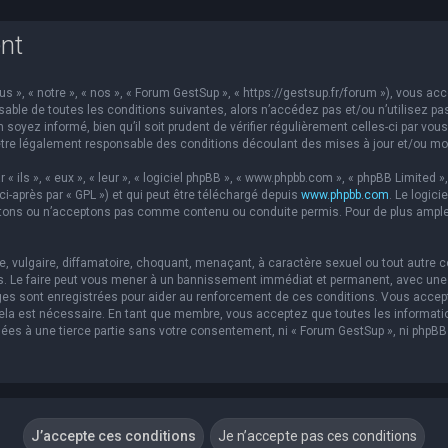
nt
s », « notre », « nos », « Forum GestSup », « https://gestsup.fr/forum »), vous a
able de toutes les conditions suivantes, alors n’accédez pas et/ou n’utilisez pa
soyez informé, bien qu’il soit prudent de vérifier régulièrement celles-ci par vou
re légalement responsable des conditions découlant des mises à jour et/ou mod
ils », « eux », « leur », « logiciel phpBB », « www.phpbb.com », « phpBB Limited »,
ci-après par « GPL ») et qui peut être téléchargé depuis
www.phpbb.com
. Le logic
ons ou n’acceptons pas comme contenu ou conduite permis. Pour de plus amples 
 vulgaire, diffamatoire, choquant, menaçant, à caractère sexuel ou tout autre co
s. Le faire peut vous mener à un bannissement immédiat et permanent, avec une no
es sont enregistrées pour aider au renforcement de ces conditions. Vous accep
 cela est nécessaire. En tant que membre, vous acceptez que toutes les informat
sées à une tierce partie sans votre consentement, ni « Forum GestSup », ni php