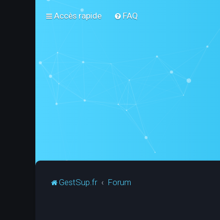
Accès rapide
FAQ
GestSup.fr
Forum