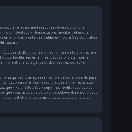
cceptez d’être légalement responsable des conditions
s « Forum GestSup ». Nous pouvons modifier celles-ci à
s-même. Si vous continuez d’utiliser « Forum GestSup » alors
ifications.
 « Équipes phpBB ») qui est un script libre de forum, déclaré
iel phpBB facilite seulement les discussions sur Internet.
informations au sujet de phpBB, veuillez consulter :
ntenu qui peut transgresser les lois de votre pays, du pays
tification à votre fournisseur d’accès à Internet si nous
tez que « Forum GestSup » supprime, modifie, déplace ou
ions que vous avez saisies soient stockées dans notre base
BB ne pourront être tenus comme responsables en cas de