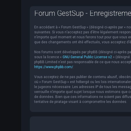
Forum GestSup - Enregistreme
En accédant à « Forum GestSup » (désigné ci-après par « nou
suivantes. Si vous n’acceptez pas d’être légalement respons
n’importe quel moment et nous ferons tout pour que vous en 
que des changements ont été effectués, vous acceptez d’êt
Nos forums sont développés par phpBB (désigné ci-après par « 
sous la licence «
GNU General Public License v2
» (désigné 
phpBB Limited n’est pas responsable de ce que nous accept
https://www.phpbb.com/
.
Vous acceptez de ne pas publier de contenu abusif, obscène,
où « Forum GestSup » est hébergé ou les lois internationale
le jugeons nécessaire. Les adresses IP de tous les messag
verrouille n’importe quel sujet lorsque nous estimons que
de données. Bien que ces informations ne soient pas diffu
tentative de piratage visant à compromettre les données.