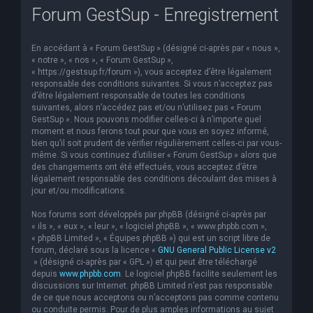
Forum GestSup - Enregistrement
e
r
En accédant à « Forum GestSup » (désigné ci-après par « nous »,
c
« notre », « nos », « Forum GestSup »,
h
« https://gestsup.fr/forum »), vous acceptez d’être légalement
responsable des conditions suivantes. Si vous n’acceptez pas
e
d’être légalement responsable de toutes les conditions
suivantes, alors n’accédez pas et/ou n’utilisez pas « Forum
r
GestSup ». Nous pouvons modifier celles-ci à n’importe quel
moment et nous ferons tout pour que vous en soyez informé,
bien qu’il soit prudent de vérifier régulièrement celles-ci par vous-
même. Si vous continuez d’utiliser « Forum GestSup » alors que
des changements ont été effectués, vous acceptez d’être
légalement responsable des conditions découlant des mises à
jour et/ou modifications.
Nos forums sont développés par phpBB (désigné ci-après par
« ils », « eux », « leur », « logiciel phpBB », « www.phpbb.com »,
« phpBB Limited », « Équipes phpBB ») qui est un script libre de
forum, déclaré sous la licence «
GNU General Public License v2
» (désigné ci-après par « GPL ») et qui peut être téléchargé
depuis
www.phpbb.com
. Le logiciel phpBB facilite seulement les
discussions sur Internet. phpBB Limited n’est pas responsable
de ce que nous acceptons ou n’acceptons pas comme contenu
ou conduite permis. Pour de plus amples informations au sujet