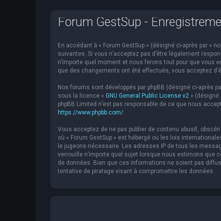
Forum GestSup - Enregistreme
En accédant à « Forum GestSup » (désigné ci-après par « nou
suivantes. Si vous n’acceptez pas d’être légalement respons
n’importe quel moment et nous ferons tout pour que vous en 
que des changements ont été effectués, vous acceptez d’êt
Nos forums sont développés par phpBB (désigné ci-après par « 
sous la licence «
GNU General Public License v2
» (désigné 
phpBB Limited n’est pas responsable de ce que nous accept
https://www.phpbb.com/
.
Vous acceptez de ne pas publier de contenu abusif, obscène,
où « Forum GestSup » est hébergé ou les lois internationale
le jugeons nécessaire. Les adresses IP de tous les messag
verrouille n’importe quel sujet lorsque nous estimons que
de données. Bien que ces informations ne soient pas diffu
tentative de piratage visant à compromettre les données.