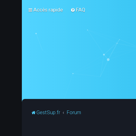
Accès rapide
FAQ
GestSup.fr
Forum