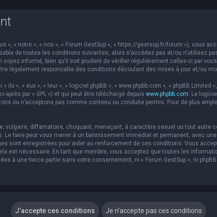
nt
s », « notre », « nos », « Forum GestSup », « https://gestsup.fr/forum »), vous a
able de toutes les conditions suivantes, alors n’accédez pas et/ou n’utilisez pa
soyez informé, bien qu’il soit prudent de vérifier régulièrement celles-ci par vou
re légalement responsable des conditions découlant des mises à jour et/ou mod
ils », « eux », « leur », « logiciel phpBB », « www.phpbb.com », « phpBB Limited »,
ci-après par « GPL ») et qui peut être téléchargé depuis
www.phpbb.com
. Le logic
ons ou n’acceptons pas comme contenu ou conduite permis. Pour de plus amples 
 vulgaire, diffamatoire, choquant, menaçant, à caractère sexuel ou tout autre co
s. Le faire peut vous mener à un bannissement immédiat et permanent, avec une no
es sont enregistrées pour aider au renforcement de ces conditions. Vous accep
 cela est nécessaire. En tant que membre, vous acceptez que toutes les informat
sées à une tierce partie sans votre consentement, ni « Forum GestSup », ni php