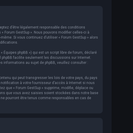
cceptez d’être légalement responsable des conditions
s « Forum GestSup ». Nous pouvons modifier celles-ci à
s-même. Si vous continuez d’utiliser « Forum GestSup » alors
ifications.
 « Équipes phpBB ») qui est un script libre de forum, déclaré
iel phpBB facilite seulement les discussions sur Internet.
informations au sujet de phpBB, veuillez consulter :
ntenu qui peut transgresser les lois de votre pays, du pays
tification à votre fournisseur d’accès à Internet si nous
tez que « Forum GestSup » supprime, modifie, déplace ou
ions que vous avez saisies soient stockées dans notre base
BB ne pourront être tenus comme responsables en cas de